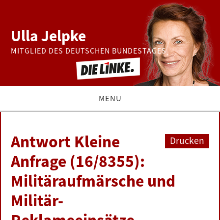
Ulla Jelpke
MITGLIED DES DEUTSCHEN BUNDESTAGES
MENU
THEMEN
Antwort Kleine
Drucken
BUNDESTAG
Anfrage (16/8355):
Militäraufmärsche und
PRESSE
Militär-
ZUR PERSON