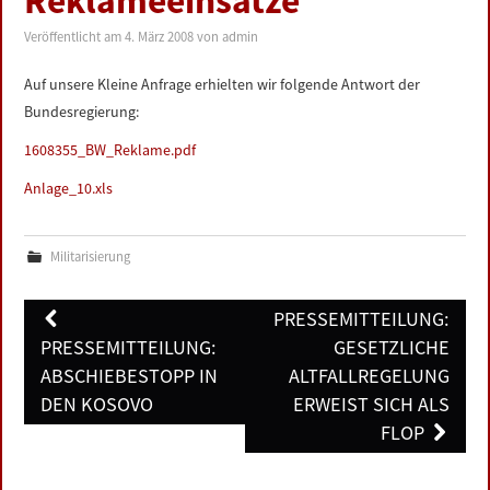
Reklameeinsätze
LINKS
Veröffentlicht am
4. März 2008
von
admin
DATENSCHUTZERKLÄRUNG
Auf unsere Kleine Anfrage erhielten wir folgende Antwort der
Bundesregierung:
IMPRESSUM
1608355_BW_Reklame.pdf
Anlage_10.xls
Militarisierung
Post
PRESSEMITTEILUNG:
navigation
PRESSEMITTEILUNG:
GESETZLICHE
ABSCHIEBESTOPP IN
ALTFALLREGELUNG
DEN KOSOVO
ERWEIST SICH ALS
FLOP