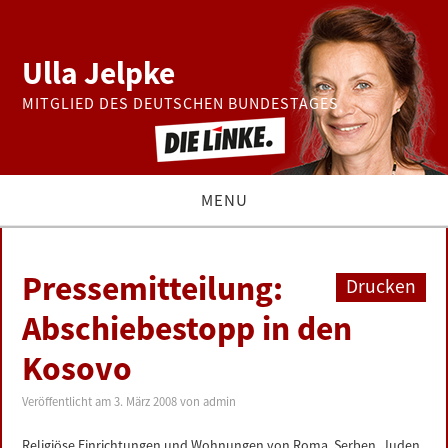
Ulla Jelpke
MITGLIED DES DEUTSCHEN BUNDESTAGES
MENU
THEMEN
Pressemitteilung:
Drucken
BUNDESTAG
Abschiebestopp in den
Kosovo
PRESSE
Veröffentlicht am
3. März 2008
von
admin
ZUR PERSON
Religiöse Einrichtungen und Wohnungen von Roma, Serben, Juden,