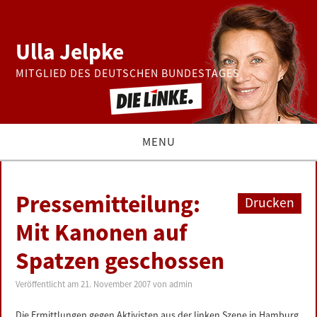
Ulla Jelpke
MITGLIED DES DEUTSCHEN BUNDESTAGES
MENU
THEMEN
Pressemitteilung:
Drucken
BUNDESTAG
Mit Kanonen auf
Spatzen geschossen
PRESSE
Veröffentlicht am
21. November 2007
von
admin
ZUR PERSON
Die Ermittlungen gegen Aktivisten aus der linken Szene in Hamburg