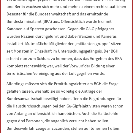
LINKS
und Berlin wachsen sich mehr und mehr zu einem rechtsstaatlichen
Desaster für die Bundesanwaltschaft und das ermittelnde
DATENSCHUTZERKLÄRUNG
Bundeskriminalamt (BKA) aus. Offensichtlich wurde hier mit
Kanonen auf Spatzen geschossen. Gegen die G8-Gipfelgegner
wurden Razzien durchgeführt und dabei Wanzen und Kameras
IMPRESSUM
installiert. Mutmaßliche Mitglieder der „militanten gruppe“ sitzen
seit Monaten in Einzelhaft im Untersuchungsgefängnis. Der BGH
scheint nun zum Schluss zu kommen, dass das Vorgehen des BKA
komplett rechtswidrig war, weil der Vorwurf der Bildung einer
terroristischen Vereinigung aus der Luft gegriffen wurde.
Allerdings müssen sich die Ermittlungsrichter am BGH die Frage
gefallen lassen, weshalb sie so voreilig die Anträge der
Bundesanwaltschaft bewilligt haben. Denn die Begründungen für
die Hausdurchsuchungen bei den G8-Gipfelaktivisten waren schon
von Anfang an offensichtlich hanebüchen. Auch die Haftbefehle
gegen drei Personen, die angeblich versucht haben sollen,
Bundeswehrfahrzeuge anzuzünden, stehen auf tönernen Füßen.