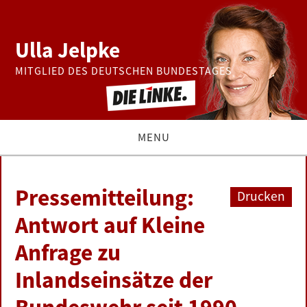
Ulla Jelpke
MITGLIED DES DEUTSCHEN BUNDESTAGES
MENU
THEMEN
Pressemitteilung:
Drucken
BUNDESTAG
Antwort auf Kleine
Anfrage zu
PRESSE
Inlandseinsätze der
ZUR PERSON