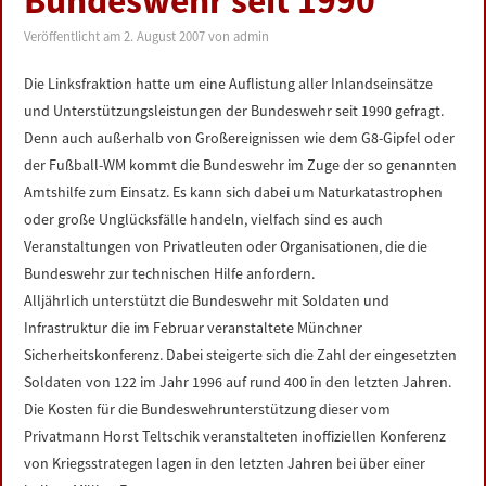
Bundeswehr seit 1990
LINKS
Veröffentlicht am
2. August 2007
von
admin
DATENSCHUTZERKLÄRUNG
Die Linksfraktion hatte um eine Auflistung aller Inlandseinsätze
und Unterstützungsleistungen der Bundeswehr seit 1990 gefragt.
IMPRESSUM
Denn auch außerhalb von Großereignissen wie dem G8-Gipfel oder
der Fußball-WM kommt die Bundeswehr im Zuge der so genannten
Amtshilfe zum Einsatz. Es kann sich dabei um Naturkatastrophen
oder große Unglücksfälle handeln, vielfach sind es auch
Veranstaltungen von Privatleuten oder Organisationen, die die
Bundeswehr zur technischen Hilfe anfordern.
Alljährlich unterstützt die Bundeswehr mit Soldaten und
Infrastruktur die im Februar veranstaltete Münchner
Sicherheitskonferenz. Dabei steigerte sich die Zahl der eingesetzten
Soldaten von 122 im Jahr 1996 auf rund 400 in den letzten Jahren.
Die Kosten für die Bundeswehrunterstützung dieser vom
Privatmann Horst Teltschik veranstalteten inoffiziellen Konferenz
von Kriegsstrategen lagen in den letzten Jahren bei über einer