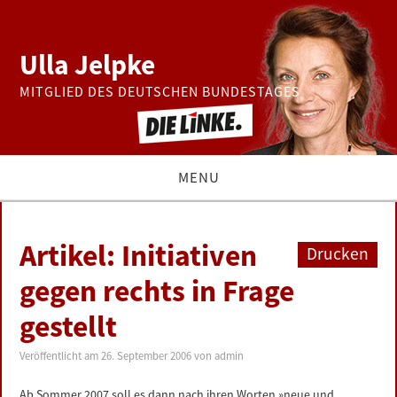
Ulla Jelpke
MITGLIED DES DEUTSCHEN BUNDESTAGES
MENU
THEMEN
Artikel: Initiativen
Drucken
BUNDESTAG
gegen rechts in Frage
gestellt
PRESSE
Veröffentlicht am
26. September 2006
von
admin
ZUR PERSON
Ab Sommer 2007 soll es dann nach ihren Worten »neue und