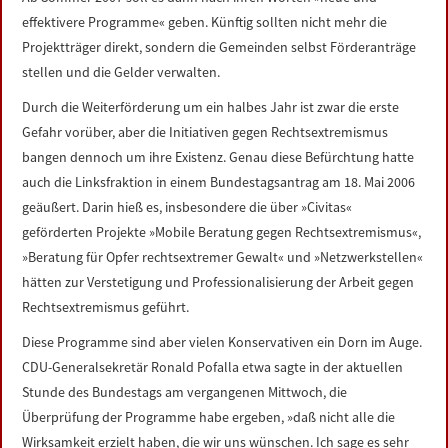
LINKS
effektivere Programme« geben. Künftig sollten nicht mehr die
Projektträger direkt, sondern die Gemeinden selbst Förderanträge
DATENSCHUTZERKLÄRUNG
stellen und die Gelder verwalten.
Durch die Weiterförderung um ein halbes Jahr ist zwar die erste
IMPRESSUM
Gefahr vorüber, aber die Initiativen gegen Rechtsextremismus
bangen dennoch um ihre Existenz. Genau diese Befürchtung hatte
auch die Linksfraktion in einem Bundestagsantrag am 18. Mai 2006
geäußert. Darin hieß es, insbesondere die über »Civitas«
geförderten Projekte »Mobile Beratung gegen Rechtsextremismus«,
»Beratung für Opfer rechtsextremer Gewalt« und »Netzwerkstellen«
hätten zur Verstetigung und Professionalisierung der Arbeit gegen
Rechtsextremismus geführt.
Diese Programme sind aber vielen Konservativen ein Dorn im Auge.
CDU-Generalsekretär Ronald Pofalla etwa sagte in der aktuellen
Stunde des Bundestags am vergangenen Mittwoch, die
Überprüfung der Programme habe ergeben, »daß nicht alle die
Wirksamkeit erzielt haben, die wir uns wünschen. Ich sage es sehr