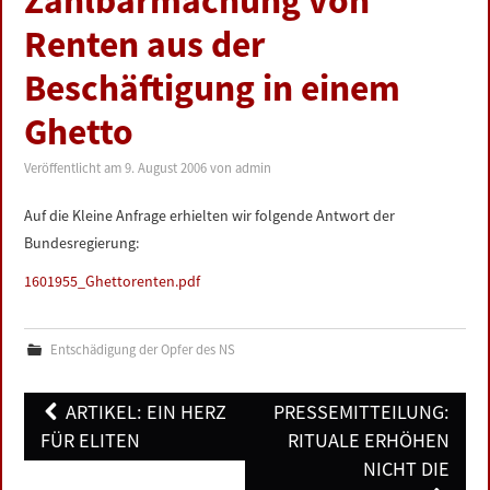
Zahlbarmachung von
LINKS
Renten aus der
Beschäftigung in einem
DATENSCHUTZERKLÄRUNG
Ghetto
IMPRESSUM
Veröffentlicht am
9. August 2006
von
admin
Auf die Kleine Anfrage erhielten wir folgende Antwort der
Bundesregierung:
1601955_Ghettorenten.pdf
Entschädigung der Opfer des NS
Post
ARTIKEL: EIN HERZ
PRESSEMITTEILUNG:
navigation
FÜR ELITEN
RITUALE ERHÖHEN
NICHT DIE