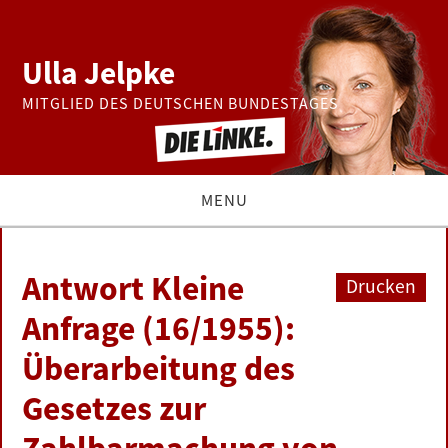
Ulla Jelpke
MITGLIED DES DEUTSCHEN BUNDESTAGES
MENU
THEMEN
Antwort Kleine
Drucken
BUNDESTAG
Anfrage (16/1955):
Überarbeitung des
PRESSE
Gesetzes zur
ZUR PERSON