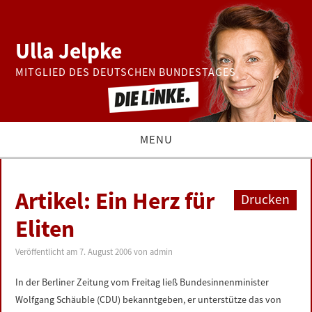
Ulla Jelpke
MITGLIED DES DEUTSCHEN BUNDESTAGES
MENU
THEMEN
Artikel: Ein Herz für
Drucken
BUNDESTAG
Eliten
PRESSE
Veröffentlicht am
7. August 2006
von
admin
In der Berliner Zeitung vom Freitag ließ Bundesinnenminister
ZUR PERSON
Wolfgang Schäuble (CDU) bekanntgeben, er unterstütze das von