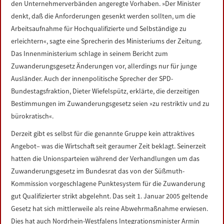
den Unternehmerverbänden angeregte Vorhaben. »Der Minister
LINKS
denkt, daß die Anforderungen gesenkt werden sollten, um die
Arbeitsaufnahme für Hochqualifizierte und Selbständige zu
DATENSCHUTZERKLÄRUNG
erleichtern«, sagte eine Sprecherin des Ministeriums der Zeitung.
Das Innenministerium schlage in seinem Bericht zum
IMPRESSUM
Zuwanderungsgesetz Änderungen vor, allerdings nur für junge
Ausländer. Auch der innenpolitische Sprecher der SPD-
Bundestagsfraktion, Dieter Wiefelspütz, erklärte, die derzeitigen
Bestimmungen im Zuwanderungsgesetz seien »zu restriktiv und zu
bürokratisch«.
Derzeit gibt es selbst für die genannte Gruppe kein attraktives
Angebot– was die Wirtschaft seit geraumer Zeit beklagt. Seinerzeit
hatten die Unionsparteien während der Verhandlungen um das
Zuwanderungsgesetz im Bundesrat das von der Süßmuth-
Kommission vorgeschlagene Punktesystem für die Zuwanderung
gut Qualifizierter strikt abgelehnt. Das seit 1. Januar 2005 geltende
Gesetz hat sich mittlerweile als reine Abwehrmaßnahme erwiesen.
Dies hat auch Nordrhein-Westfalens Integrationsminister Armin