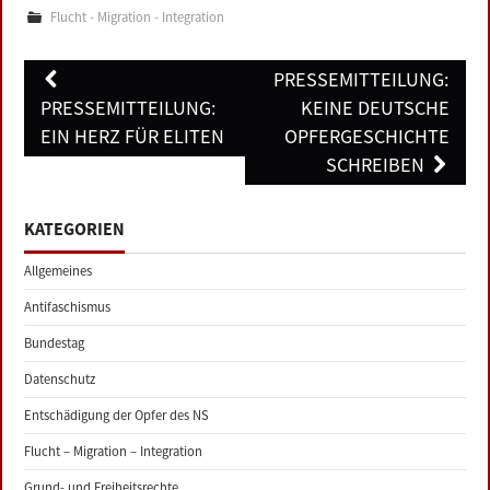
Flucht - Migration - Integration
Post
PRESSEMITTEILUNG:
navigation
PRESSEMITTEILUNG:
KEINE DEUTSCHE
EIN HERZ FÜR ELITEN
OPFERGESCHICHTE
SCHREIBEN
KATEGORIEN
Allgemeines
Antifaschismus
Bundestag
Datenschutz
Entschädigung der Opfer des NS
Flucht – Migration – Integration
Grund- und Freiheitsrechte