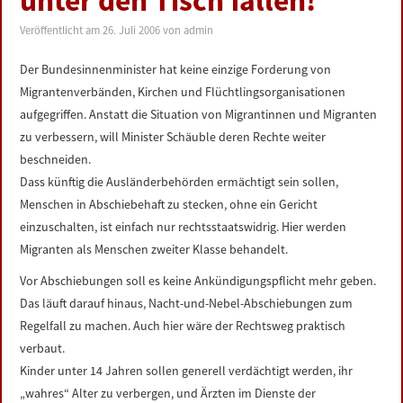
unter den Tisch fallen!
LINKS
Veröffentlicht am
26. Juli 2006
von
admin
DATENSCHUTZERKLÄRUNG
Der Bundesinnenminister hat keine einzige Forderung von
Migrantenverbänden, Kirchen und Flüchtlingsorganisationen
IMPRESSUM
aufgegriffen. Anstatt die Situation von Migrantinnen und Migranten
zu verbessern, will Minister Schäuble deren Rechte weiter
beschneiden.
Dass künftig die Ausländerbehörden ermächtigt sein sollen,
Menschen in Abschiebehaft zu stecken, ohne ein Gericht
einzuschalten, ist einfach nur rechtsstaatswidrig. Hier werden
Migranten als Menschen zweiter Klasse behandelt.
Vor Abschiebungen soll es keine Ankündigungspflicht mehr geben.
Das läuft darauf hinaus, Nacht-und-Nebel-Abschiebungen zum
Regelfall zu machen. Auch hier wäre der Rechtsweg praktisch
verbaut.
Kinder unter 14 Jahren sollen generell verdächtigt werden, ihr
„wahres“ Alter zu verbergen, und Ärzten im Dienste der