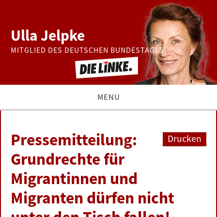
Ulla Jelpke
MITGLIED DES DEUTSCHEN BUNDESTAGES
MENU
THEMEN
Pressemitteilung:
Drucken
BUNDESTAG
Grundrechte für
Migrantinnen und
PRESSE
Migranten dürfen nicht
ZUR PERSON