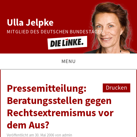
Ulla Jelpke
MITGLIED DES DEUTSCHEN BUNDESTAGES
MENU
THEMEN
Pressemitteilung:
Drucken
BUNDESTAG
Beratungsstellen gegen
Rechtsextremismus vor
PRESSE
dem Aus?
ZUR PERSON
Veröffentlicht am
30. Mai 2006
von
admin