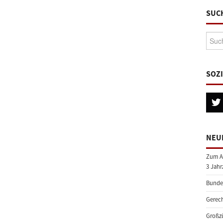
SUC
Suche
SOZ
NEU
Zum A
3 Jahr
Bundes
Gerech
Großzü