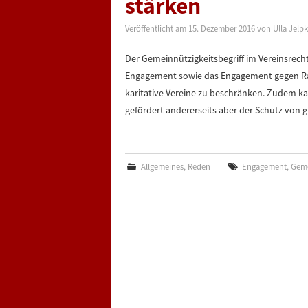
stärken
Veröffentlicht am
15. Dezember 2016
von
Ulla Jelp
Der Gemeinnützigkeitsbegriff im Vereinsrec
Engagement sowie das Engagement gegen Rass
karitative Vereine zu beschränken. Zudem kan
gefördert andererseits aber der Schutz von 
Allgemeines
,
Reden
Engagement
,
Geme