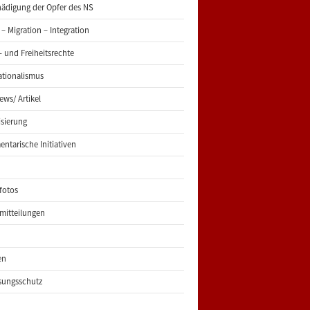
ädigung der Opfer des NS
 – Migration – Integration
 und Freiheitsrechte
ationalismus
iews/ Artikel
risierung
entarische Initiativen
fotos
mitteilungen
en
sungsschutz