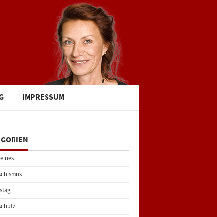
G
IMPRESSUM
EGORIEN
eines
schismus
stag
schutz