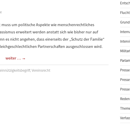
Entsch
ke
Flucht
Grund-
ht muss um politische Aspekte wie menschenrechtliches
ismus erweitert werden anstatt sich wie bisher nur auf
Intern
n es nicht angehen, dass einerseits der „Schutz der Familie“
Interv
gleichgeschlechtlichen Partnerschaften ausgeschlossen wird.
Milita
weiter …
→
Parlam
Presse
innützigkeitsbegriff
,
Vereinsrecht
Presse
Presse
Reden
Them
Verfas