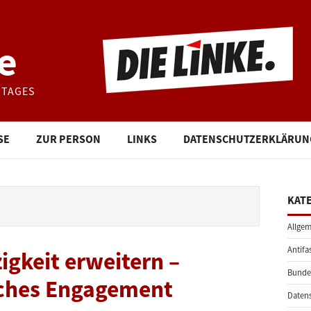
e
STAGES
SE
ZUR PERSON
LINKS
DATENSCHUTZERKLÄRUN
KAT
Allgem
Antifa
gkeit erweitern –
Bunde
liches Engagement
Daten