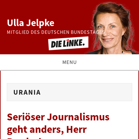
Ulla Jelpke
MITGLIED DES DEUTSCHEN BUNDESTAGES
MENU
THEMEN
URANIA
BUNDESTAG
PRESSE
Seriöser Journalismus
geht anders, Herr
ZUR PERSON