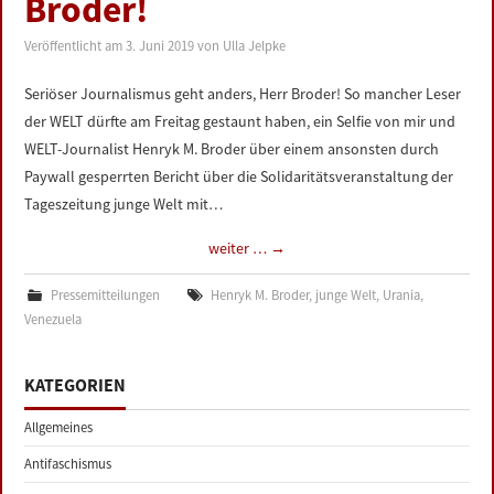
Broder!
LINKS
Veröffentlicht am
3. Juni 2019
von
Ulla Jelpke
DATENSCHUTZERKLÄRUNG
Seriöser Journalismus geht anders, Herr Broder! So mancher Leser
der WELT dürfte am Freitag gestaunt haben, ein Selfie von mir und
IMPRESSUM
WELT-Journalist Henryk M. Broder über einem ansonsten durch
Paywall gesperrten Bericht über die Solidaritätsveranstaltung der
Tageszeitung junge Welt mit…
weiter …
→
Pressemitteilungen
Henryk M. Broder
,
junge Welt
,
Urania
,
Venezuela
KATEGORIEN
Allgemeines
Antifaschismus