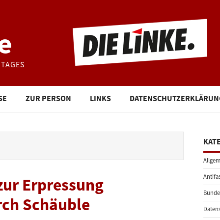
e
STAGES
SE
ZUR PERSON
LINKS
DATENSCHUTZERKLÄRUN
KAT
Allgem
Antifa
 zur Erpressung
Bunde
rch Schäuble
Daten