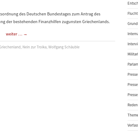
Entsch
äftsordnung des Deutschen Bundestages zum Antrag des
Flucht
ung der bestehenden Finanzhilfen zugunsten Griechenlands.
Grund-
weiter …
→
Intern
Interv
Griechenland
,
Nein zur Troika
,
Wolfgang Schäuble
Milita
Parlam
Presse
Presse
Presse
Reden
Them
Verfas