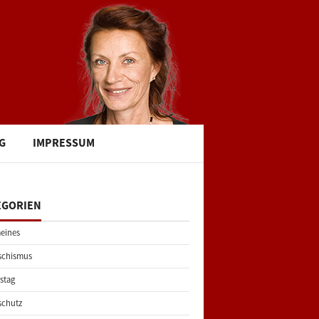
G
IMPRESSUM
EGORIEN
eines
schismus
stag
schutz