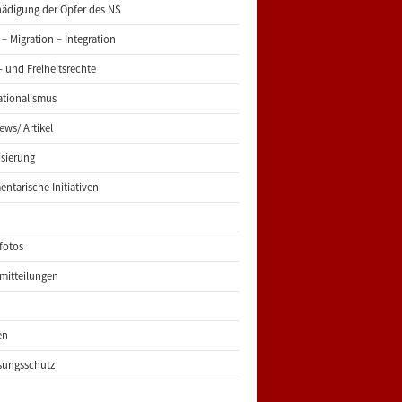
ädigung der Opfer des NS
 – Migration – Integration
 und Freiheitsrechte
ationalismus
iews/ Artikel
risierung
entarische Initiativen
fotos
mitteilungen
en
sungsschutz