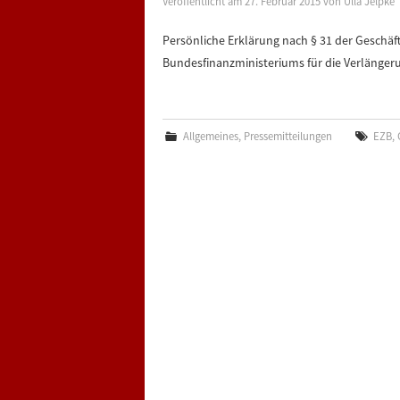
Veröffentlicht am
27. Februar 2015
von
Ulla Jelpke
Persönliche Erklärung nach § 31 der Gesch
Bundesfinanzministeriums für die Verlänger
Allgemeines
,
Pressemitteilungen
EZB
,