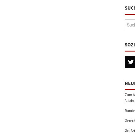
SUC
Suche
SOZ
NEU
Zum A
3 Jahr
Bundes
Gerech
Großzü