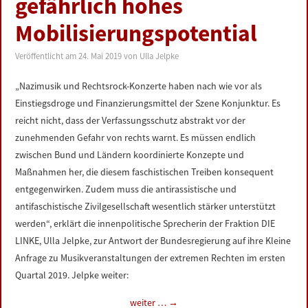
gefährlich hohes
LINKS
Mobilisierungspotential
DATENSCHUTZERKLÄRUNG
Veröffentlicht am
24. Mai 2019
von
Ulla Jelpke
IMPRESSUM
„Nazimusik und Rechtsrock-Konzerte haben nach wie vor als
Einstiegsdroge und Finanzierungsmittel der Szene Konjunktur. Es
reicht nicht, dass der Verfassungsschutz abstrakt vor der
zunehmenden Gefahr von rechts warnt. Es müssen endlich
zwischen Bund und Ländern koordinierte Konzepte und
Maßnahmen her, die diesem faschistischen Treiben konsequent
entgegenwirken. Zudem muss die antirassistische und
antifaschistische Zivilgesellschaft wesentlich stärker unterstützt
werden“, erklärt die innenpolitische Sprecherin der Fraktion DIE
LINKE, Ulla Jelpke, zur Antwort der Bundesregierung auf ihre Kleine
Anfrage zu Musikveranstaltungen der extremen Rechten im ersten
Quartal 2019. Jelpke weiter:
weiter …
→