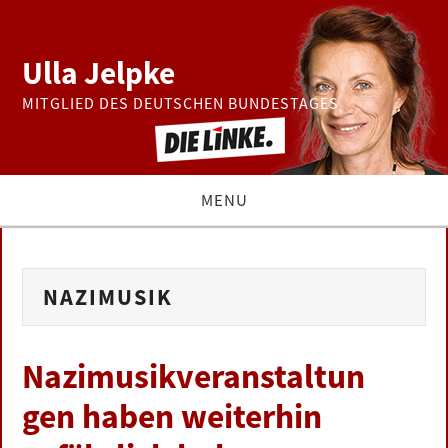
Ulla Jelpke
MITGLIED DES DEUTSCHEN BUNDESTAGES
MENU
THEMEN
NAZIMUSIK
BUNDESTAG
PRESSE
Nazimusikveranstaltun
gen haben weiterhin
ZUR PERSON