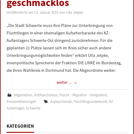
geschmacklos
LINKS
Veröffentlicht am
13. Januar 2015
von
Ulla Jelpke
DATENSCHUTZERKLÄRUNG
„Die Stadt Schwerte muss ihre Pläne zur Unterbringung von
Flüchtlingen in einer ehemaligen Aufseherbaracke des KZ-
IMPRESSUM
Außenlagers Schwerte-Ost dringend zurücknehmen. Für die
geplanten 21 Plätze lassen sich im Kreis sicher auch andere
Unterbringungsmöglichkeiten finden“ erklärt Ulla Jelpke,
innenpolitische Sprecherin der Fraktion DIE LINKE im Bundestag,
die ihren Wahlkreis in Dortmund hat. Die Abgeordnete weiter:
weiter …
→
Allgemeines
,
Antifaschismus
,
Flucht - Migration - Integration
,
Pressemitteilungen
Asylsuchende
,
Flüchtlingsunterkunft
,
KZ-
Außenlager
,
Schwerte
KATEGORIEN