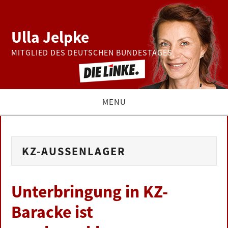
Ulla Jelpke
MITGLIED DES DEUTSCHEN BUNDESTAGES
MENU
THEMEN
KZ-AUSSENLAGER
BUNDESTAG
PRESSE
Unterbringung in KZ-
Baracke ist
ZUR PERSON