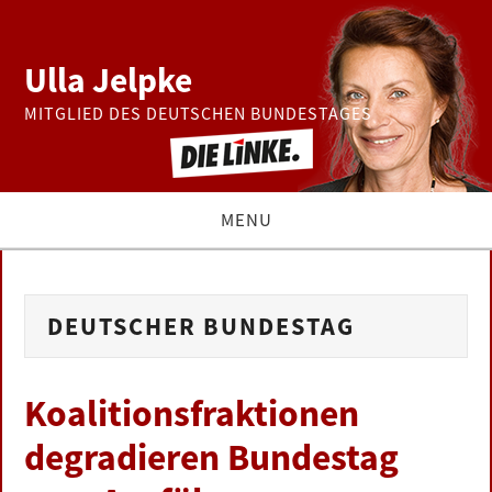
Ulla Jelpke
MITGLIED DES DEUTSCHEN BUNDESTAGES
MENU
THEMEN
DEUTSCHER BUNDESTAG
BUNDESTAG
PRESSE
Koalitionsfraktionen
degradieren Bundestag
ZUR PERSON