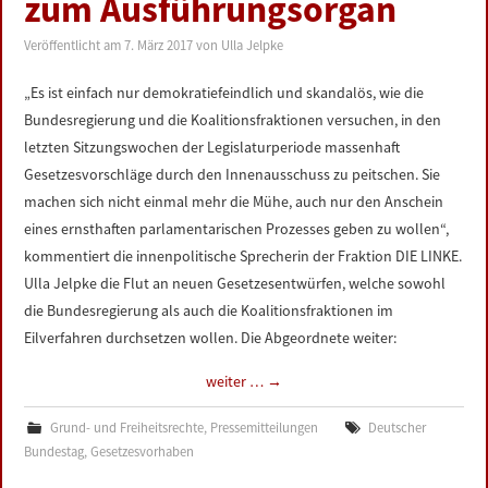
zum Ausführungsorgan
LINKS
Veröffentlicht am
7. März 2017
von
Ulla Jelpke
DATENSCHUTZERKLÄRUNG
„Es ist einfach nur demokratiefeindlich und skandalös, wie die
Bundesregierung und die Koalitionsfraktionen versuchen, in den
IMPRESSUM
letzten Sitzungswochen der Legislaturperiode massenhaft
Gesetzesvorschläge durch den Innenausschuss zu peitschen. Sie
machen sich nicht einmal mehr die Mühe, auch nur den Anschein
eines ernsthaften parlamentarischen Prozesses geben zu wollen“,
kommentiert die innenpolitische Sprecherin der Fraktion DIE LINKE.
Ulla Jelpke die Flut an neuen Gesetzesentwürfen, welche sowohl
die Bundesregierung als auch die Koalitionsfraktionen im
Eilverfahren durchsetzen wollen. Die Abgeordnete weiter:
weiter …
→
Grund- und Freiheitsrechte
,
Pressemitteilungen
Deutscher
Bundestag
,
Gesetzesvorhaben