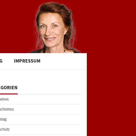
G
IMPRESSUM
EGORIEN
eines
schismus
stag
schutz