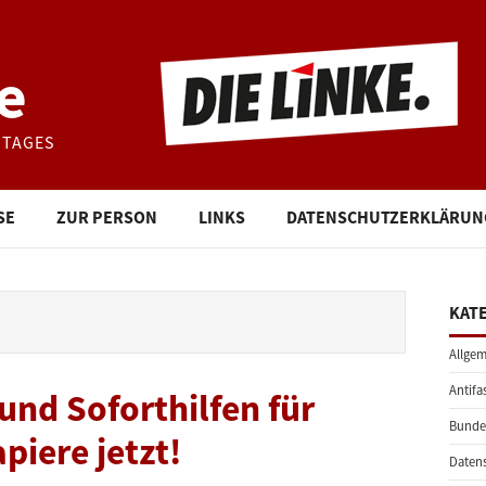
e
STAGES
SE
ZUR PERSON
LINKS
DATENSCHUTZERKLÄRUN
KAT
Allgem
Antifa
nd Soforthilfen für
Bunde
iere jetzt!
Daten