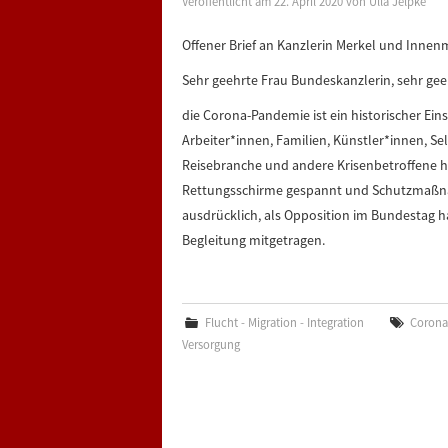
Veröffentlicht am
22. April 2020
von
Ulla Jelpke
Offener Brief an Kanzlerin Merkel und Innen
Sehr geehrte Frau Bundeskanzlerin, sehr gee
die Corona-Pandemie ist ein historischer Einsc
Arbeiter*innen, Familien, Künstler*innen, S
Reisebranche und andere Krisenbetroffene h
Rettungsschirme gespannt und Schutzmaßnah
ausdrücklich, als Opposition im Bundestag h
Begleitung mitgetragen.
Flucht - Migration - Integration
Corona
Versorgung