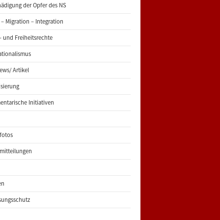
ädigung der Opfer des NS
 – Migration – Integration
 und Freiheitsrechte
ationalismus
iews/ Artikel
risierung
entarische Initiativen
fotos
mitteilungen
en
sungsschutz