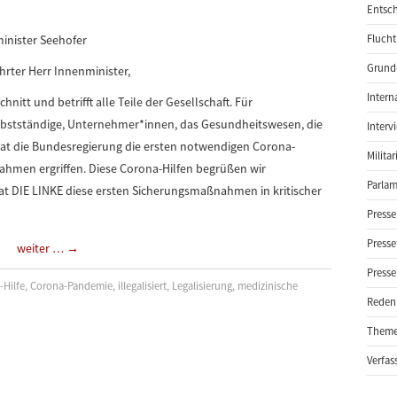
Entsch
minister Seehofer
Flucht
Grund-
hrter Herr Innenminister,
Intern
hnitt und betrifft alle Teile der Gesellschaft. Für
elbstständige, Unternehmer*innen, das Gesundheitswesen, die
Interv
at die Bundesregierung die ersten notwendigen Corona-
Milita
men ergriffen. Diese Corona-Hilfen begrüßen wir
Parlam
at DIE LINKE diese ersten Sicherungsmaßnahmen in kritischer
Presse
Presse
weiter …
→
Presse
-Hilfe
,
Corona-Pandemie
,
illegalisiert
,
Legalisierung
,
medizinische
Reden
Them
Verfas