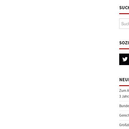
SUC
Suche
SOZ
NEU
Zum A
3 Jahr
Bundes
Gerech
Großzü