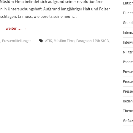
üslüm Elma befindet sich aufgrund seiner revolutionären
Entsch
n in Untersuchungshaft. Aufgrund langjähriger Haft und Folter
Flucht
eschlagen. Er muss, wie bereits seine neun…
Grund-
weiter …
→
Intern
s
,
Pressemitteilungen
ATIK
,
Müslüm Elma
,
Paragraph 129b StGB
,
Interv
Milita
Parlam
Presse
Presse
Presse
Reden
Them
Verfas