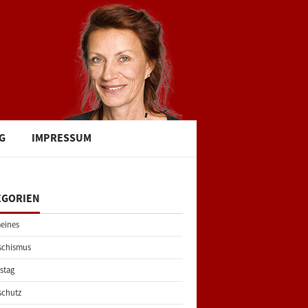
G
IMPRESSUM
EGORIEN
eines
schismus
stag
schutz