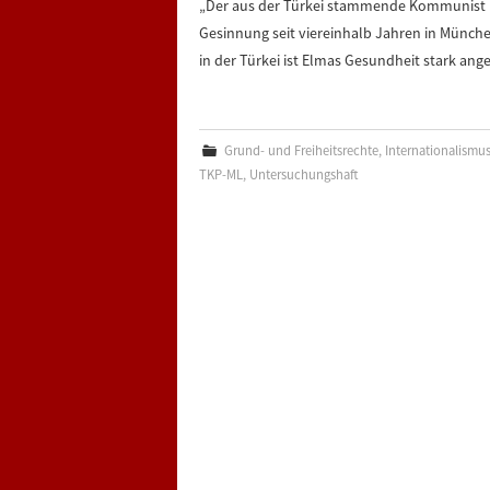
„Der aus der Türkei stammende Kommunist M
Gesinnung seit viereinhalb Jahren in Münche
in der Türkei ist Elmas Gesundheit stark ang
Grund- und Freiheitsrechte
,
Internationalismu
TKP-ML
,
Untersuchungshaft