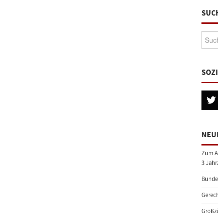
SUC
Suche
SOZ
NEU
Zum A
3 Jahr
Bundes
Gerech
Großzü