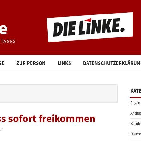
e
STAGES
SE
ZUR PERSON
LINKS
DATENSCHUTZERKLÄRUN
KAT
Allgem
Antifa
s sofort freikommen
Bunde
ke
Daten