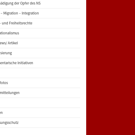
ädigung der Opfer des NS
 – Migration – Integration
 und Freiheitsrechte
ationalismus
iews/ Artikel
risierung
entarische Initiativen
fotos
mitteilungen
en
sungsschutz