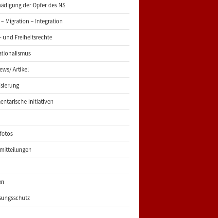
ädigung der Opfer des NS
 – Migration – Integration
 und Freiheitsrechte
ationalismus
iews/ Artikel
risierung
entarische Initiativen
fotos
mitteilungen
en
sungsschutz