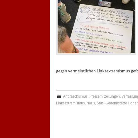
gegen vermeintlichen Linksextremismus gefo
Antifaschismus
,
Pressemitteilungen
,
Verfassun
Linksextremismus
,
Nazis
,
Stasi-Gedenkstätte Hoh