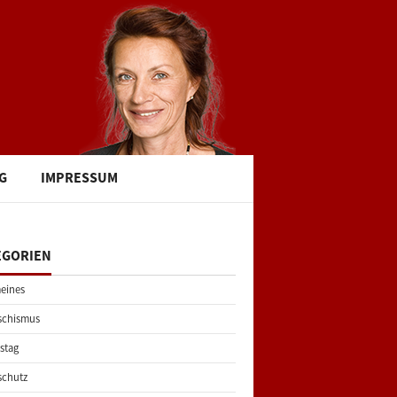
G
IMPRESSUM
EGORIEN
eines
schismus
stag
schutz