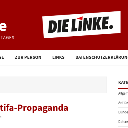
e
STAGES
SE
ZUR PERSON
LINKS
DATENSCHUTZERKLÄRUN
KAT
Allgem
Antifa
ntifa-Propaganda
Bunde
e
Daten