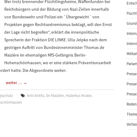
Wer trotz brennender Flüchtlingsheime, Waffenfunden bei
Entsch
Reichsbürgern und der Bildung von Nazi-Zellen innerhalb
Flucht
von Bundeswehr und Polizei ein `Übergewicht´ von
Grund-
Projekten gegen Rechtsextremismus beklagt, will den Ernst
der Lage nicht begreifen“, erklärt die innenpolitische
Intern
Sprecherin der Fraktion DIE LINKE. Ulla Jelpke nach dem
Interv
gestrigen Auftritt von Bundesinnenminister Thomas de
Milita
Maizière im ehemaligen MfS-Gefängnis Berlin-
Hohenschönhausen, wo er eine stärkere Präventionsarbeit
Parlam
rdert hatte. Die Abgeordnete weiter:
Presse
weiter …
→
Presse
Presse
gsschutz
Anti-Antifa
,
De Maizière
,
Hubertus Knabe
,
enschönhausen
Reden
Them
Verfas