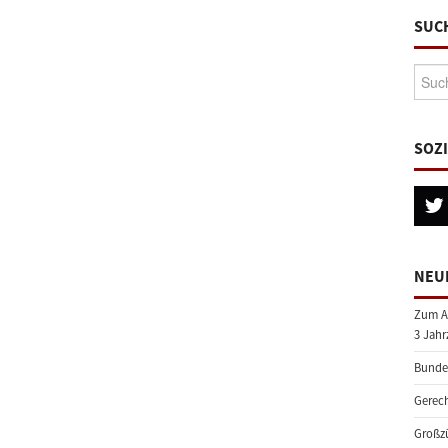
SUC
Suche
SOZ
NEU
Zum A
3 Jahr
Bundes
Gerech
Großzü