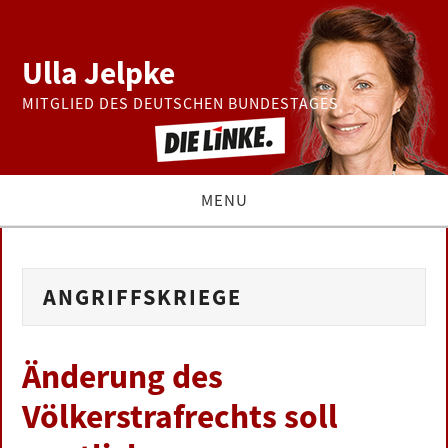
Ulla Jelpke
MITGLIED DES DEUTSCHEN BUNDESTAGES
MENU
THEMEN
ANGRIFFSKRIEGE
BUNDESTAG
PRESSE
Änderung des
Völkerstrafrechts soll
ZUR PERSON