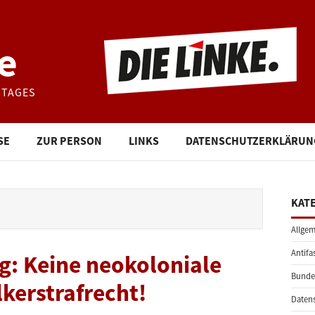
e
STAGES
SE
ZUR PERSON
LINKS
DATENSCHUTZERKLÄRUN
KAT
Allgem
Antifa
g: Keine neokoloniale
Bunde
lkerstrafrecht!
Daten