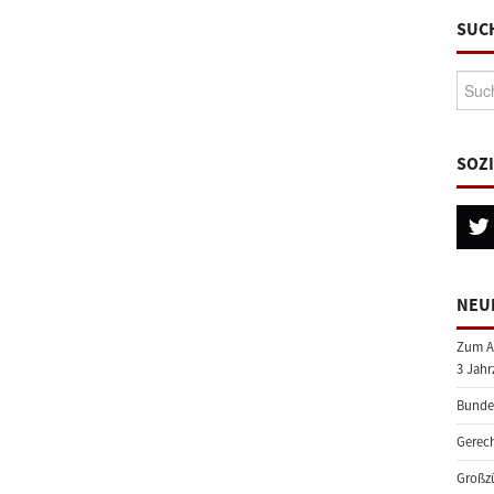
SUC
Suche
SOZ
NEU
Zum A
3 Jahr
Bundes
Gerech
Großzü