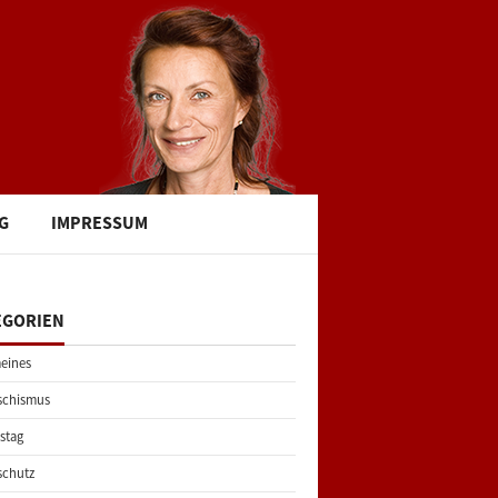
G
IMPRESSUM
EGORIEN
eines
schismus
stag
schutz