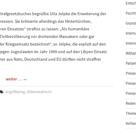
Entsch
trafgesetzbuches begrüßte Ulla Jelpke die Erweiterung der
Flucht
sion. Sie kritisierte allerdings das Hintertürchen,
Grund-
ren Einsatzes“ straflos zu lassen: „Als humanitäre
Intern
r Zivilbevölkerung vor drohenden Massakern oder gar
Interv
r Kriegseinsatz bezeichnet“, so Jelpke, die explizit auf den
 gegen Jugoslawien im Jahr 1999 und auf den Libyen-Einsatz
Milita
er aus Nato, Deutschland und EU dürften nicht straffrei
Parlam
Presse
weiter …
→
Presse
Angriffskrieg
,
Völkerstrafrecht
Presse
Reden
Them
Verfas