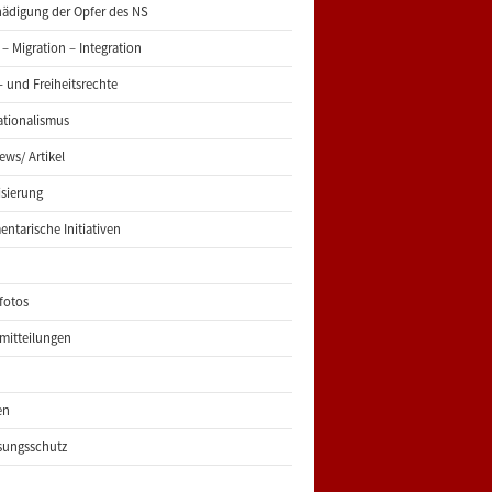
ädigung der Opfer des NS
 – Migration – Integration
 und Freiheitsrechte
ationalismus
iews/ Artikel
risierung
entarische Initiativen
fotos
mitteilungen
en
sungsschutz