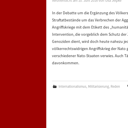
Veröffentlicht am
10. Juni 2016
von
Ulla Jelpke
In der Debatte um die Ergänzung des Völkers
Straftatbestände um das Verbrechen der Aggres
Angriffskriege mit dem Etikett des „humanitä
Intervention, die vorgeblich dem Schutz de
Genoziden dient, wird doch heute nahezu jede
völkerrechtswidrigen Angriffskrieg der Nato
verschiedener Nato-Staaten verwies. Auch Tät
davonkommen.
Internationalismus
,
Militarisierung
,
Reden