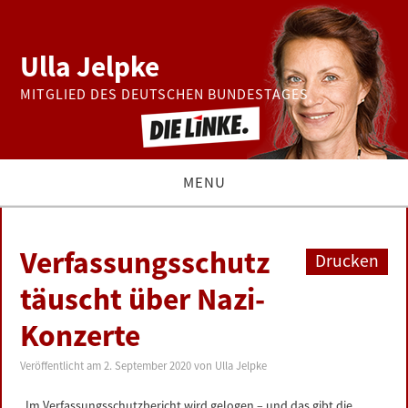
Ulla Jelpke
MITGLIED DES DEUTSCHEN BUNDESTAGES
MENU
THEMEN
Verfassungsschutz
Drucken
BUNDESTAG
täuscht über Nazi-
Konzerte
PRESSE
Veröffentlicht am
2. September 2020
von
Ulla Jelpke
ZUR PERSON
„Im Verfassungsschutzbericht wird gelogen – und das gibt die