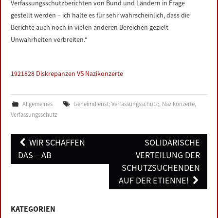
Verfassungsschutzberichten von Bund und Ländern in Frage
gestellt werden – ich halte es für sehr wahrscheinlich, dass die
Berichte auch noch in vielen anderen Bereichen gezielt
Unwahrheiten verbreiten.“
1921828 Diskrepanzen VS Nazikonzerte
Allgemeines
Geheimdienst; Verfassungsschutz;
,
Nazikonzerte
,
Verfassungsschutz
Post
WIR SCHAFFEN
SOLIDARISCHE
navigation
DAS – AB
VERTEILUNG DER
SCHUTZSUCHENDEN
AUF DER ETIENNE!
KATEGORIEN