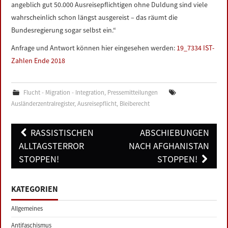
angeblich gut 50.000 Ausreisepflichtigen ohne Duldung sind viele
wahrscheinlich schon längst ausgereist – das räumt die
Bundesregierung sogar selbst ein.“
Anfrage und Antwort können hier eingesehen werden:
19_7334 IST-
Zahlen Ende 2018
Flucht - Migration - Integration
,
Pressemitteilungen
Ausländerzentralregister
,
Ausreisepflicht
,
Bleiberecht
Post
RASSISTISCHEN
ABSCHIEBUNGEN
navigation
ALLTAGSTERROR
NACH AFGHANISTAN
STOPPEN!
STOPPEN!
KATEGORIEN
Allgemeines
Antifaschismus