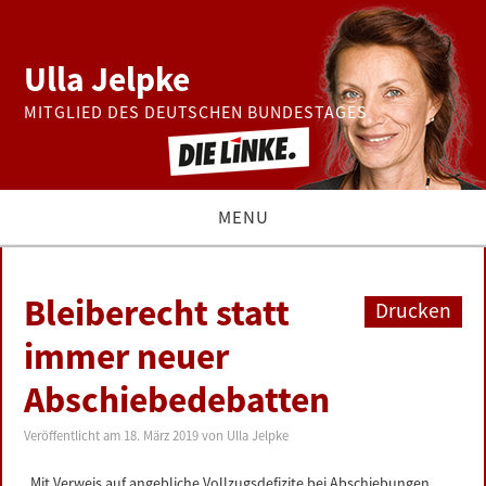
Ulla Jelpke
MITGLIED DES DEUTSCHEN BUNDESTAGES
MENU
THEMEN
Bleiberecht statt
Drucken
BUNDESTAG
immer neuer
Abschiebedebatten
PRESSE
Veröffentlicht am
18. März 2019
von
Ulla Jelpke
ZUR PERSON
„Mit Verweis auf angebliche Vollzugsdefizite bei Abschiebungen