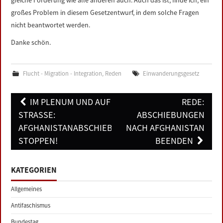
gleiche Förderung wie alle anderen auch. Auch das ist, finde ich, ein
großes Problem in diesem Gesetzentwurf, in dem solche Fragen
nicht beantwortet werden.
Danke schön.
Flucht - Migration - Integration
,
Reden
Einwanderungsgesetz
Post
IM PLENUM UND AUF DER
REDE:
navigation
STRASSE: A
ABSCHIEBUNGEN
FGHANISTANABSCHIEBUNGEN S
NACH AFGHANISTAN
TOPPEN!
BEENDEN
KATEGORIEN
Allgemeines
Antifaschismus
Bundestag