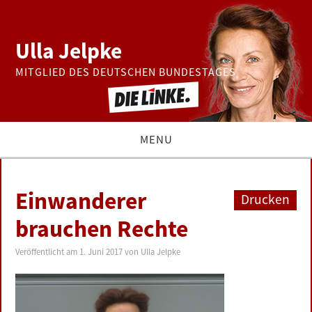
Ulla Jelpke
MITGLIED DES DEUTSCHEN BUNDESTAGES
MENU
THEMEN
Einwanderer
Drucken
BUNDESTAG
brauchen Rechte
PRESSE
Veröffentlicht am
1. Juni 2017
von
Ulla Jelpke
ZUR PERSON