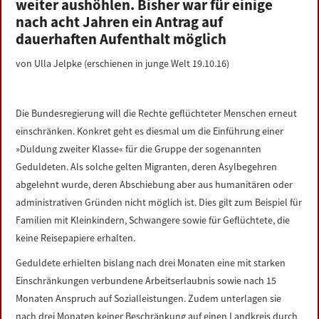
weiter aushöhlen. Bisher war für einige
LINKS
nach acht Jahren ein Antrag auf
dauerhaften Aufenthalt möglich
DATENSCHUTZERKLÄRUNG
von Ulla Jelpke (erschienen in junge Welt 19.10.16)
IMPRESSUM
Die Bundesregierung will die Rechte geflüchteter Menschen erneut
einschränken. Konkret geht es diesmal um die Einführung einer
»Duldung zweiter Klasse« für die Gruppe der sogenannten
Geduldeten. Als solche gelten Migranten, deren Asylbegehren
abgelehnt wurde, deren Abschiebung aber aus humanitären oder
administrativen Gründen nicht möglich ist. Dies gilt zum Beispiel für
Familien mit Kleinkindern, Schwangere sowie für Geflüchtete, die
keine Reisepapiere erhalten.
Geduldete erhielten bislang nach drei Monaten eine mit starken
Einschränkungen verbundene Arbeitserlaubnis sowie nach 15
Monaten Anspruch auf Sozialleistungen. Zudem unterlagen sie
nach drei Monaten keiner Beschränkung auf einen Landkreis durch