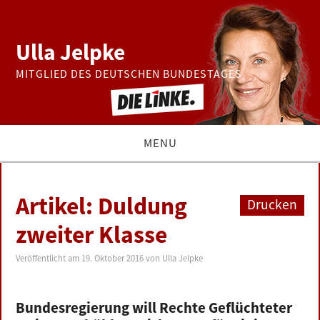
Ulla Jelpke
MITGLIED DES DEUTSCHEN BUNDESTAGES
MENU
THEMEN
Artikel: Duldung
Drucken
BUNDESTAG
zweiter Klasse
PRESSE
Veröffentlicht am
19. Oktober 2016
von
Ulla Jelpke
ZUR PERSON
Bundesregierung will Rechte Geflüchteter