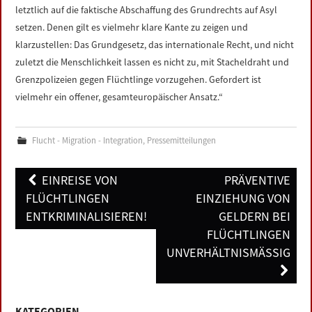
letztlich auf die faktische Abschaffung des Grundrechts auf Asyl
setzen. Denen gilt es vielmehr klare Kante zu zeigen und
klarzustellen: Das Grundgesetz, das internationale Recht, und nicht
zuletzt die Menschlichkeit lassen es nicht zu, mit Stacheldraht und
Grenzpolizeien gegen Flüchtlinge vorzugehen. Gefordert ist
vielmehr ein offener, gesamteuropäischer Ansatz.“
Flucht - Migration - Integration
,
Pressemitteilungen
Post
EINREISE VON
PRÄVENTIVE
navigation
FLÜCHTLINGEN
EINZIEHUNG VON
ENTKRIMINALISIEREN!
GELDERN BEI
FLÜCHTLINGEN
UNVERHÄLTNISMÄSSIG
KATEGORIEN