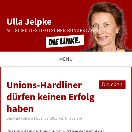
Ulla Jelpke
MITGLIED DES DEUTSCHEN BUNDESTAGES
MENU
THEMEN
Unions-Hardliner
Drucken
BUNDESTAG
dürfen keinen Erfolg
haben
PRESSE
Veröffentlicht am
19. Januar 2016
von
Ulla Jelpke
ZUR PERSON
„Was sich da in der Union rührt, wirkt wie der Kampf der