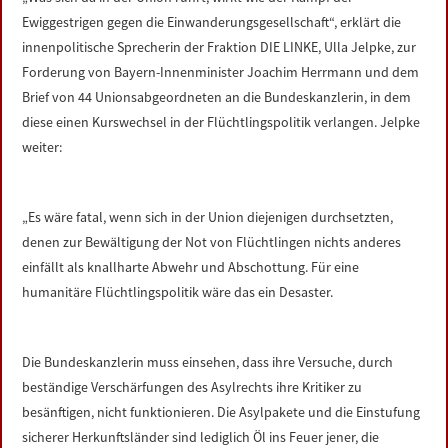
LINKS
Ewiggestrigen gegen die Einwanderungsgesellschaft“, erklärt die
innenpolitische Sprecherin der Fraktion DIE LINKE, Ulla Jelpke, zur
DATENSCHUTZERKLÄRUNG
Forderung von Bayern-Innenminister Joachim Herrmann und dem
Brief von 44 Unionsabgeordneten an die Bundeskanzlerin, in dem
diese einen Kurswechsel in der Flüchtlingspolitik verlangen. Jelpke
IMPRESSUM
weiter:
„Es wäre fatal, wenn sich in der Union diejenigen durchsetzten,
denen zur Bewältigung der Not von Flüchtlingen nichts anderes
einfällt als knallharte Abwehr und Abschottung. Für eine
humanitäre Flüchtlingspolitik wäre das ein Desaster.
Die Bundeskanzlerin muss einsehen, dass ihre Versuche, durch
beständige Verschärfungen des Asylrechts ihre Kritiker zu
besänftigen, nicht funktionieren. Die Asylpakete und die Einstufung
sicherer Herkunftsländer sind lediglich Öl ins Feuer jener, die