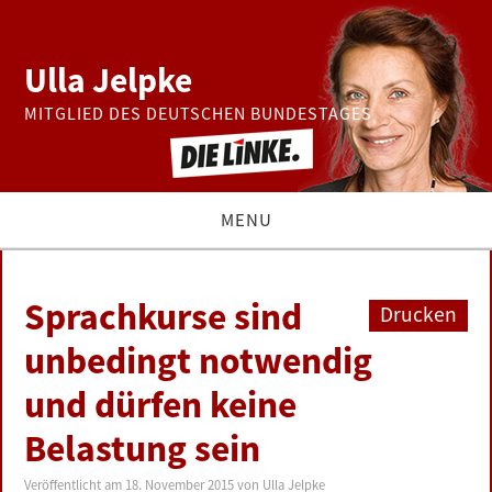
Ulla Jelpke
MITGLIED DES DEUTSCHEN BUNDESTAGES
MENU
THEMEN
Sprachkurse sind
Drucken
BUNDESTAG
unbedingt notwendig
und dürfen keine
PRESSE
Belastung sein
ZUR PERSON
Veröffentlicht am
18. November 2015
von
Ulla Jelpke