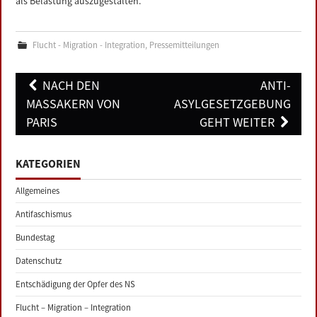
als Belastung auszugestalten.“
Flucht - Migration - Integration
,
Pressemitteilungen
Post
NACH DEN
ANTI-
navigation
MASSAKERN VON
ASYLGESETZGEBUNG
PARIS
GEHT WEITER
KATEGORIEN
Allgemeines
Antifaschismus
Bundestag
Datenschutz
Entschädigung der Opfer des NS
Flucht – Migration – Integration