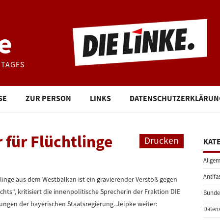
e
STAGES
SE
ZUR PERSON
LINKS
DATENSCHUTZERKLÄRUN
 für Flüchtlinge
Drucken
KAT
Allgem
Antifa
tlinge aus dem Westbalkan ist ein gravierender Verstoß gegen
ts“, kritisiert die innenpolitische Sprecherin der Fraktion DIE
Bunde
ngen der bayerischen Staatsregierung. Jelpke weiter:
Daten