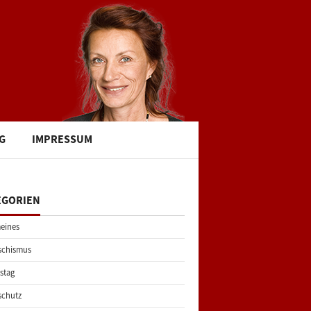
G
IMPRESSUM
EGORIEN
eines
schismus
stag
schutz