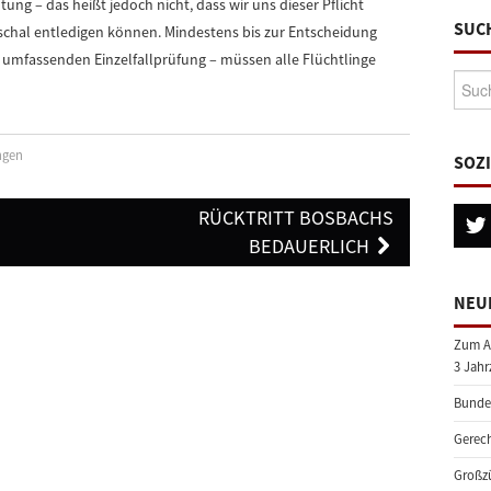
g – das heißt jedoch nicht, dass wir uns dieser Pflicht
SUC
chal entledigen können. Mindestens bis zur Entscheidung
 umfassenden Einzelfallprüfung – müssen alle Flüchtlinge
Suche
ngen
SOZ
RÜCKTRITT BOSBACHS
BEDAUERLICH
NEU
Zum A
3 Jahr
Bundes
Gerech
Großzü