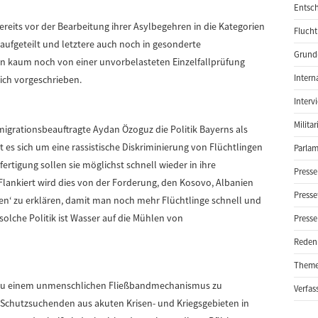
Entsch
reits vor der Bearbeitung ihrer Asylbegehren in die Kategorien
Flucht
aufgeteilt und letztere auch noch in gesonderte
Grund-
n kaum noch von einer unvorbelasteten Einzelfallprüfung
Intern
lich vorgeschrieben.
Interv
Milita
smigrationsbeauftragte Aydan Özoguz die Politik Bayerns als
t es sich um eine rassistische Diskriminierung von Flüchtlingen
Parlam
tigung sollen sie möglichst schnell wieder in ihre
Presse
Flankiert wird dies von der Forderung, den Kosovo, Albanien
Presse
en‘ zu erklären, damit man noch mehr Flüchtlinge schnell und
olche Politik ist Wasser auf die Mühlen von
Presse
Reden
Them
r zu einem unmenschlichen Fließbandmechanismus zu
Verfas
Schutzsuchenden aus akuten Krisen- und Kriegsgebieten in