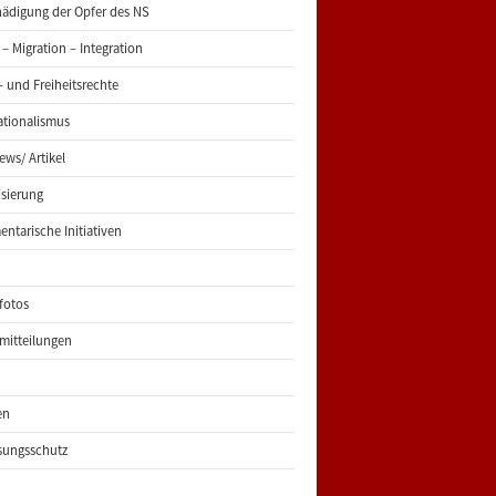
ädigung der Opfer des NS
 – Migration – Integration
 und Freiheitsrechte
ationalismus
iews/ Artikel
risierung
entarische Initiativen
fotos
mitteilungen
en
sungsschutz