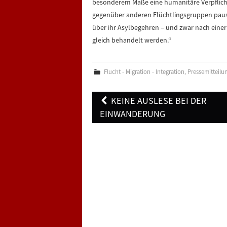
besonderem Maße eine humanitäre Verpflichtun
gegenüber anderen Flüchtlingsgruppen paus
über ihr Asylbegehren – und zwar nach einer
gleich behandelt werden.“
Flucht - Migration - Integration
,
Pressemitteilu
Post
KEINE AUSLESE BEI DER
navigation
EINWANDERUNG