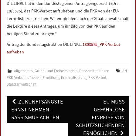
DIE LINKE hat in den Bundestag einen Antrag eingebracht (Drs.
18/3575), das PKK-Verbot aufzuheben und die PKK von der EU-
Terrorliste zu streichen. Wir empfehlen auch der Staatsanwaltschaft
die Lektüre dieses Antrages, um ihr Bild von der PKK auf den
heutigen Stand zu bringen.“
Antrag der Bundestagsfraktion DIE LINKE:
1803575_PKK-Verbot
aufheben
Allgemeines
,
Grund- und Freiheitsrechte
,
Pressemitteilungen
AN
PKK-Verbot aufheben
,
Ermittlung
,
Kriminalisierung
,
PKK-Verbot
,
Staatsanwaltschaft
Post
ZUKUNFTSÄNGSTE
EU MUSS
navigation
ERNST NEHMEN –
GEFAHRLOSE
RASSISMUS ÄCHTEN
EINREISE VON
SCHUTZSUCHENDEN
ERMÖGLICHEN