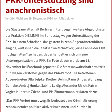
PKK-Unterstützung sind
LINKS
anachronistisch
DATENSCHUTZERKLÄRUNG
Veröffentlicht am
19. Dezember 2014
von
Ulla Jelpke
Die Staatsanwaltschaft Berlin ermittelt gegen weitere Abgeordnete
IMPRESSUM
der Fraktion DIE LINKE Im Bundestag wegen Unterstützung der
PKK. In einem Schreiben, das gestern in zehn Abgeordnetenbüros
einging, wirft ihnen die Staatsanwaltschaft vor, „eine Fahne der CDK
hochgehalten“ zu haben; dabei handelt es sich um eine
Unterorganisation der PKK. Ein Foto davon wurde am 13.
November bei Facebook gepostet. Die Staatsanwaltschaft ermittelt
nun wegen Verstoßes gegen das PKK-Verbot. Die betroffenen
Abgeordneten Ulla Jelpke, Diether Dehm, Karin Binder, Wolfgang
Gehrcke, Andrej Hunko, Sabine Leidig, Alexander Ulrich, Katrin
Vogler, Hubertus Zdebel und Pia Zimmermann erklären dazu:
„Das PKK-Verbot muss weg. Es bedeutet eine Kriminalisierung
zehntausender politisch aktiver Kurdinnen und Kurden in