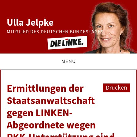
Ulla Jelpke
MITGLIED DES DEUTSCHEN BUNDESTAGES
MENU
THEMEN
Ermittlungen der
Drucken
BUNDESTAG
Staatsanwaltschaft
gegen LINKEN-
PRESSE
Abgeordnete wegen
ZUR PERSON