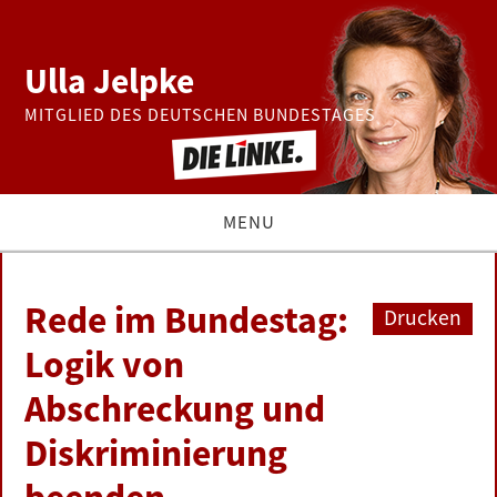
Ulla Jelpke
MITGLIED DES DEUTSCHEN BUNDESTAGES
MENU
THEMEN
Rede im Bundestag:
Drucken
BUNDESTAG
Logik von
Abschreckung und
PRESSE
Diskriminierung
ZUR PERSON