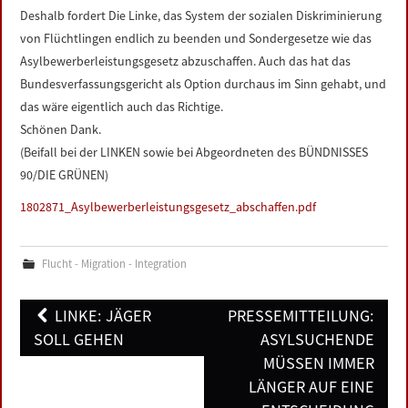
Deshalb fordert Die Linke, das System der sozialen Diskriminierung
von Flüchtlingen endlich zu beenden und Sondergesetze wie das
Asylbewerberleistungsgesetz abzuschaffen. Auch das hat das
Bundesverfassungsgericht als Option durchaus im Sinn gehabt, und
das wäre eigentlich auch das Richtige.
Schönen Dank.
(Beifall bei der LINKEN sowie bei Abgeordneten des BÜNDNISSES
90/DIE GRÜNEN)
1802871_Asylbewerberleistungsgesetz_abschaffen.pdf
Flucht - Migration - Integration
Post
LINKE: JÄGER
PRESSEMITTEILUNG:
navigation
SOLL GEHEN
ASYLSUCHENDE
MÜSSEN IMMER
LÄNGER AUF EINE