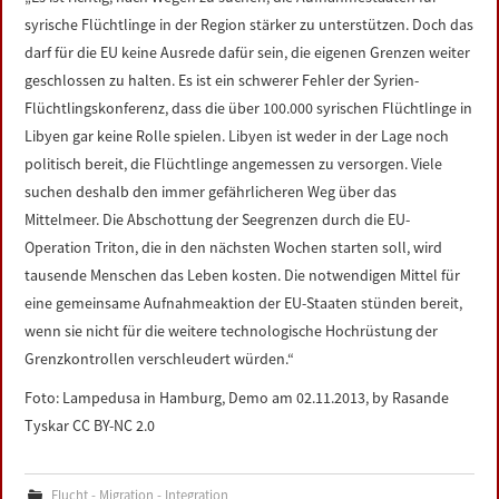
LINKS
syrische Flüchtlinge in der Region stärker zu unterstützen. Doch das
darf für die EU keine Ausrede dafür sein, die eigenen Grenzen weiter
DATENSCHUTZERKLÄRUNG
geschlossen zu halten. Es ist ein schwerer Fehler der Syrien-
Flüchtlingskonferenz, dass die über 100.000 syrischen Flüchtlinge in
Libyen gar keine Rolle spielen. Libyen ist weder in der Lage noch
IMPRESSUM
politisch bereit, die Flüchtlinge angemessen zu versorgen. Viele
suchen deshalb den immer gefährlicheren Weg über das
Mittelmeer. Die Abschottung der Seegrenzen durch die EU-
Operation Triton, die in den nächsten Wochen starten soll, wird
tausende Menschen das Leben kosten. Die notwendigen Mittel für
eine gemeinsame Aufnahmeaktion der EU-Staaten stünden bereit,
wenn sie nicht für die weitere technologische Hochrüstung der
Grenzkontrollen verschleudert würden.“
Foto: Lampedusa in Hamburg, Demo am 02.11.2013, by Rasande
Tyskar CC BY-NC 2.0
Flucht - Migration - Integration