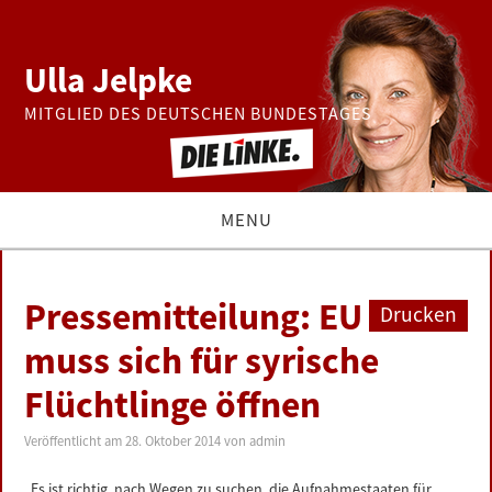
Ulla Jelpke
MITGLIED DES DEUTSCHEN BUNDESTAGES
MENU
THEMEN
Pressemitteilung: EU
Drucken
BUNDESTAG
muss sich für syrische
Flüchtlinge öffnen
PRESSE
Veröffentlicht am
28. Oktober 2014
von
admin
ZUR PERSON
„Es ist richtig, nach Wegen zu suchen, die Aufnahmestaaten für