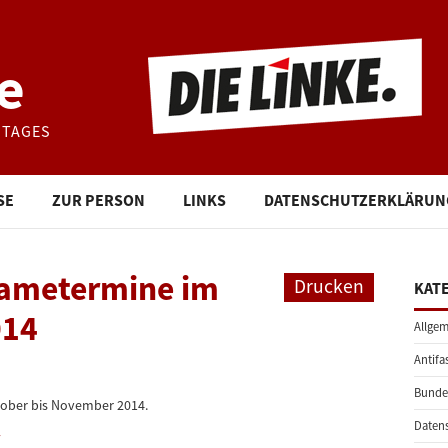
e
STAGES
SE
ZUR PERSON
LINKS
DATENSCHUTZERKLÄRUN
ametermine im
Drucken
KAT
014
Allgem
Antifa
Bunde
ktober bis November 2014.
Daten