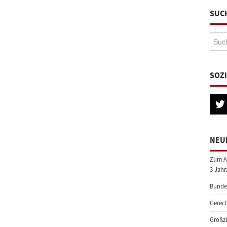
SUC
Suche
SOZ
NEU
Zum A
3 Jahr
Bundes
Gerech
Großzü