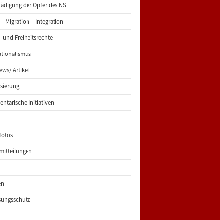
ädigung der Opfer des NS
 – Migration – Integration
 und Freiheitsrechte
ationalismus
iews/ Artikel
risierung
entarische Initiativen
fotos
mitteilungen
en
sungsschutz