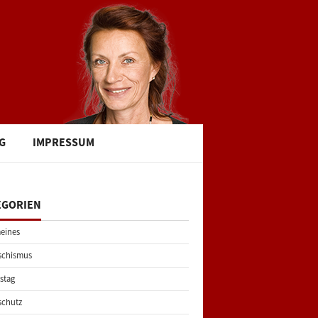
G
IMPRESSUM
EGORIEN
eines
schismus
stag
schutz