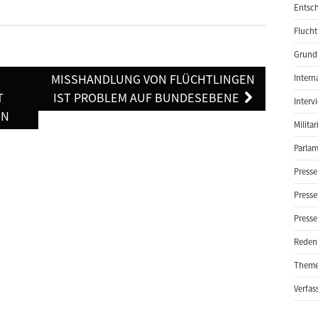
Entsch
Flucht
Grund-
MISSHANDLUNG VON FLÜCHTLINGEN
Intern
T
IST PROBLEM AUF BUNDESEBENE
Interv
EN
Milita
Parlam
Presse
Presse
Presse
Reden
Them
Verfas