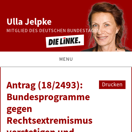
Ulla Jelpke
MITGLIED DES DEUTSCHEN BUNDESTAGES
MENU
THEMEN
Antrag (18/2493):
Drucken
BUNDESTAG
Bundesprogramme
gegen
PRESSE
Rechtsextremismus
ZUR PERSON