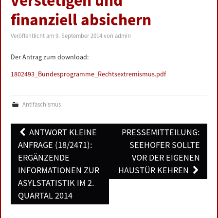
verstetigen und
LINKS
finanziell absichern
DATENSCHUTZERKLÄRUNG
Veröffentlicht am
9. September 2014
von
admin
Der Antrag zum download:
IMPRESSUM
1802493_Bundesprogramme_Rechtsextremismus.pdf
Antifaschismus
Post
ANTWORT KLEINE
PRESSEMITTEILUNG:
navigation
ANFRAGE (18/2471):
SEEHOFER SOLLTE
ERGÄNZENDE
VOR DER EIGENEN
INFORMATIONEN ZUR
HAUSTÜR KEHREN
ASYLSTATISTIK IM 2.
QUARTAL 2014