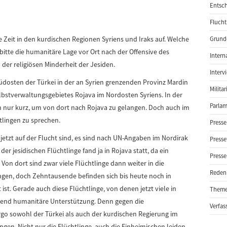
Entsch
Flucht
ere Zeit in den kurdischen Regionen Syriens und Iraks auf. Welche
Grund-
bitte die humanitäre Lage vor Ort nach der Offensive des
Intern
 der religiösen Minderheit der Jesiden.
Interv
Südosten der Türkei in der an Syrien grenzenden Provinz Mardin
Milita
lbstverwaltungsgebietes Rojava im Nordosten Syriens. In der
Parlam
h nur kurz, um von dort nach Rojava zu gelangen. Doch auch im
htlingen zu sprechen.
Presse
 jetzt auf der Flucht sind, es sind nach UN-Angaben im Nordirak
Presse
 jesidischen Flüchtlinge fand ja in Rojava statt, da ein
Presse
Von dort sind zwar viele Flüchtlinge dann weiter in die
Reden
gen, doch Zehntausende befinden sich bis heute noch in
ist. Gerade auch diese Flüchtlinge, von denen jetzt viele in
Them
gend humanitäre Unterstützung. Denn gegen die
Verfas
rgo sowohl der Türkei als auch der kurdischen Regierung im
ngen. Nicht nur die Flüchtlinge, auch die Einheimischen leiden