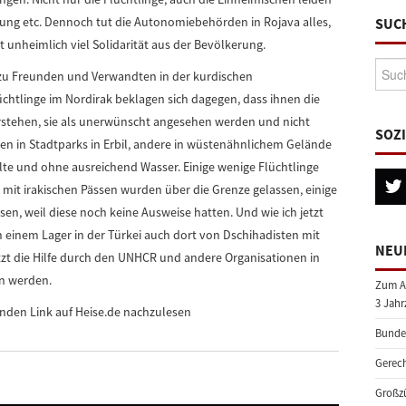
rung etc. Dennoch tut die Autonomiebehörden in Rojava alles,
SUC
 unheimlich viel Solidarität aus der Bevölkerung.
Suche
s zu Freunden und Verwandten in der kurdischen
chtlinge im Nordirak beklagen sich dagegen, dass ihnen die
stehen, sie als unerwünscht angesehen werden und nicht
SOZ
en in Stadtparks in Erbil, andere in wüstenähnlichem Gelände
te und ohne ausreichend Wasser. Einige wenige Flüchtlinge
n mit irakischen Pässen wurden über die Grenze gelassen, einige
en, weil diese noch keine Ausweise hatten. Und wie ich jetzt
n einem Lager in der Türkei auch dort von Dschihadisten mit
NEU
tzt die Hilfe durch den UNHCR und andere Organisationen in
an werden.
Zum A
3 Jahr
enden Link auf Heise.de nachzulesen
Bundes
Gerech
Großzü