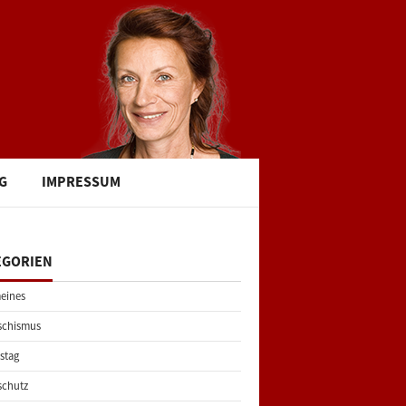
G
IMPRESSUM
EGORIEN
eines
schismus
stag
schutz