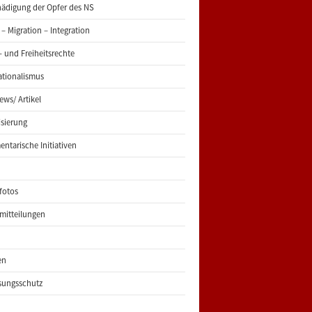
ädigung der Opfer des NS
 – Migration – Integration
 und Freiheitsrechte
ationalismus
iews/ Artikel
risierung
entarische Initiativen
fotos
mitteilungen
en
sungsschutz