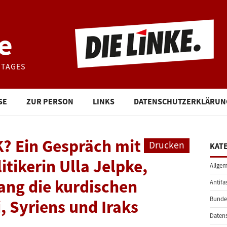
e
STAGES
SE
ZUR PERSON
LINKS
DATENSCHUTZERKLÄRUN
K? Ein Gespräch mit
Drucken
KAT
itikerin Ulla Jelpke,
Allgem
ang die kurdischen
Antifa
Bunde
, Syriens und Iraks
Daten