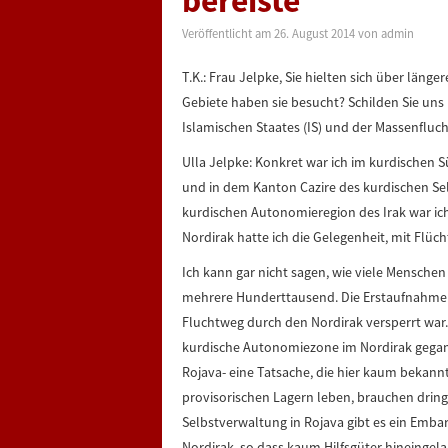
bereiste
Veröffentlicht am
26. August 2014
von
admin
T.K.: Frau Jelpke, Sie hielten sich über läng
Gebiete haben sie besucht? Schilden Sie uns 
Islamischen Staates (IS) und der Massenfluch
Ulla Jelpke: Konkret war ich im kurdischen 
und in dem Kanton Cazire des kurdischen Se
kurdischen Autonomieregion des Irak war ic
Nordirak hatte ich die Gelegenheit, mit Flüc
Ich kann gar nicht sagen, wie viele Menschen
mehrere Hunderttausend. Die Erstaufnahme der
Fluchtweg durch den Nordirak versperrt war. 
kurdische Autonomiezone im Nordirak gegan
Rojava- eine Tatsache, die hier kaum bekannt 
provisorischen Lagern leben, brauchen drin
Selbstverwaltung in Rojava gibt es ein Emba
Nordirak, so dass kaum Hilfsgüter hineingela