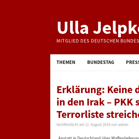
Ulla Jelpk
MITGLIED DES DEUTSCHEN BUNDE
THEMEN
BUNDESTAG
PRES
Erklärung: Keine 
in den Irak – PKK 
Terrorliste streich
Veröffentlicht am
12. August 2014
von
admin
„Anstatt in Deutschland über Waffenlieferunge