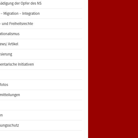
ädigung der Opfer des NS
 – Migration – Integration
 und Freiheitsrechte
ationalismus
iews/ Artikel
risierung
entarische Initiativen
fotos
mitteilungen
en
sungsschutz