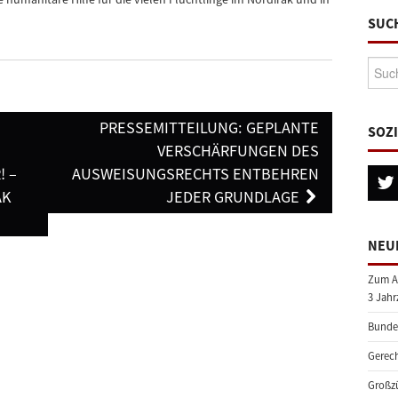
SUC
Suche
PRESSEMITTEILUNG: GEPLANTE
SOZ
VERSCHÄRFUNGEN DES
! –
AUSWEISUNGSRECHTS ENTBEHREN
AK
JEDER GRUNDLAGE
NEU
Zum A
3 Jahr
Bundes
Gerech
Großzü