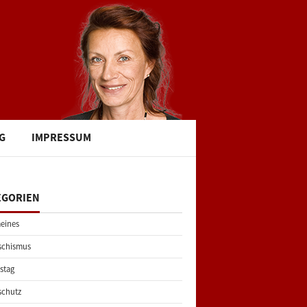
G
IMPRESSUM
EGORIEN
eines
schismus
stag
schutz