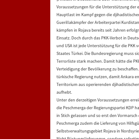
Voraussetzungen für die Unterstützung der e
Hauptlast im Kampf gegen die djihadistische
Guerillakämpfer der Arbeiterpartei Kurdista
kämpfen in Rojava bereits seit Jahren erfolg
Einsatz. Doch durch das PKK-Verbot in Deut
und USA ist jede Unterstützung für die PKK
Staates Türkei. Die Bundesregierung muss s
Terrorliste stark machen. Damit hätte die PKK
Verteidigung der Bevölkerung zu beschaffen.
türkische Regierung nutzen, damit Ankara en
Territorium aus operierenden djihadistisc
aufhebt.
Unter den derzeitigen Voraussetzungen errei
die Peschmerga der Regierungspartei KDP ha
in Stich gelassen und so erst den Vormarsch d
Peschmerga zudem die Lieferung von Hilfsgüt
Selbstverwaltungsgebiet Rojava in Nordsyrie
Nicht Rüstungslieferungen, sondern sofortige