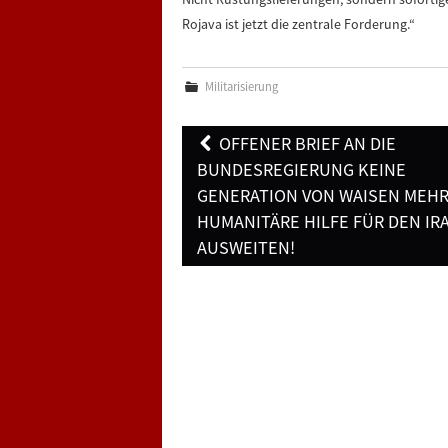
Rojava ist jetzt die zentrale Forderung.“
Militarisierung
Post
OFFENER BRIEF AN DIE
navigation
BUNDESREGIERUNG KEINE
GENERATION VON WAISEN MEHR
HUMANITÄRE HILFE FÜR DEN IR
AUSWEITEN!