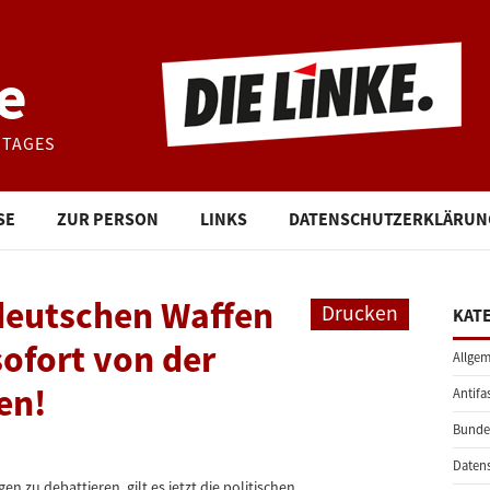
e
STAGES
SE
ZUR PERSON
LINKS
DATENSCHUTZERKLÄRUN
deutschen Waffen
Drucken
KAT
sofort von der
Allgem
en!
Antifa
Bunde
Daten
n zu debattieren, gilt es jetzt die politischen