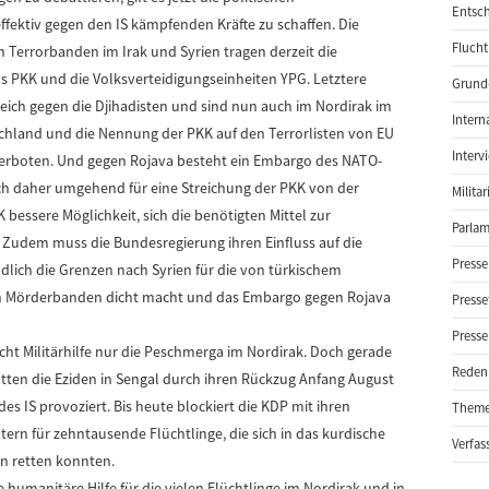
Entsch
ffektiv gegen den IS kämpfenden Kräfte zu schaffen. Die
Flucht
n Terrorbanden im Irak und Syrien tragen derzeit die
ns PKK und die Volksverteidigungseinheiten YPG. Letztere
Grund-
reich gegen die Djihadisten und sind nun auch im Nordirak im
Intern
schland und die Nennung der PKK auf den Terrorlisten von EU
Interv
 verboten. Und gegen Rojava besteht ein Embargo des NATO-
ich daher umgehend für eine Streichung der PKK von der
Milita
 bessere Möglichkeit, sich die benötigten Mittel zur
Parlam
 Zudem muss die Bundesregierung ihren Einfluss auf die
Presse
dlich die Grenzen nach Syrien für die von türkischem
hen Mörderbanden dicht macht und das Embargo gegen Rojava
Presse
Presse
cht Militärhilfe nur die Peschmerga im Nordirak. Doch gerade
Reden
tten die Eziden in Sengal durch ihren Rückzug Anfang August
es IS provoziert. Bis heute blockiert die KDP mit ihren
Them
ern für zehntausende Flüchtlinge, die sich in das kurdische
Verfas
n retten konnten.
 humanitäre Hilfe für die vielen Flüchtlinge im Nordirak und in