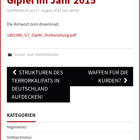
Gipfel im Jahr 2015
LINKS
Veröffentlicht am
27. August 2014
von
admin
DATENSCHUTZERKLÄRUNG
Die Antwort zum download:
1802386_G7_Gipfel_Vorbereitung.pdf
IMPRESSUM
Grund- und Freiheitsrechte
Post
STRUKTUREN DES
WAFFEN FÜR DIE
navigation
TERRORKALIFATS IN
KURDEN?
DEUTSCHLAND
AUFDECKEN!
KATEGORIEN
Allgemeines
Antifaschismus