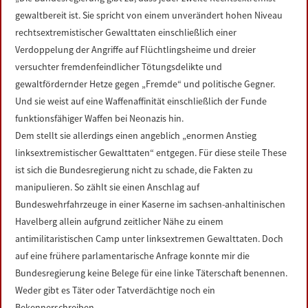
LINKS
gewaltbereit ist. Sie spricht von einem unverändert hohen Niveau
rechtsextremistischer Gewalttaten einschließlich einer
DATENSCHUTZERKLÄRUNG
Verdoppelung der Angriffe auf Flüchtlingsheime und dreier
versuchter fremdenfeindlicher Tötungsdelikte und
gewaltfördernder Hetze gegen „Fremde“ und politische Gegner.
IMPRESSUM
Und sie weist auf eine Waffenaffinität einschließlich der Funde
funktionsfähiger Waffen bei Neonazis hin.
Dem stellt sie allerdings einen angeblich „enormen Anstieg
linksextremistischer Gewalttaten“ entgegen. Für diese steile These
ist sich die Bundesregierung nicht zu schade, die Fakten zu
manipulieren. So zählt sie einen Anschlag auf
Bundeswehrfahrzeuge in einer Kaserne im sachsen-anhaltinischen
Havelberg allein aufgrund zeitlicher Nähe zu einem
antimilitaristischen Camp unter linksextremen Gewalttaten. Doch
auf eine frühere parlamentarische Anfrage konnte mir die
Bundesregierung keine Belege für eine linke Täterschaft benennen.
Weder gibt es Täter oder Tatverdächtige noch ein
Bekennerschreiben.