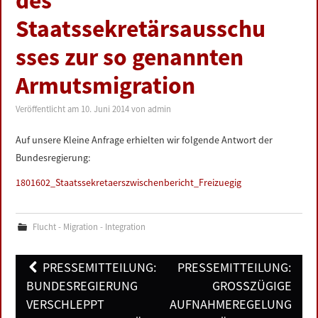
des
LINKS
Staatssekretärsausschu
sses zur so genannten
DATENSCHUTZERKLÄRUNG
Armutsmigration
IMPRESSUM
Veröffentlicht am
10. Juni 2014
von
admin
Auf unsere Kleine Anfrage erhielten wir folgende Antwort der
Bundesregierung:
1801602_Staatssekretaerszwischenbericht_Freizuegig
Flucht - Migration - Integration
Post
PRESSEMITTEILUNG:
PRESSEMITTEILUNG:
navigation
BUNDESREGIERUNG
GROSSZÜGIGE A
VERSCHLEPPT
UFNAHMEREGELUNG F