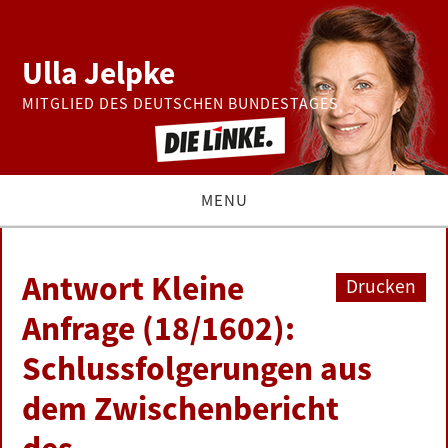
Ulla Jelpke
MITGLIED DES DEUTSCHEN BUNDESTAGES
MENU
THEMEN
Antwort Kleine
Drucken
BUNDESTAG
Anfrage (18/1602):
Schlussfolgerungen aus
PRESSE
dem Zwischenbericht
ZUR PERSON