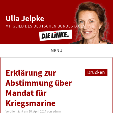
Ulla Jelpke
MITGLIED DES DEUTSCHEN BUNDESTAGES
MENU
THEMEN
Erklärung zur
Drucken
BUNDESTAG
Abstimmung über
Mandat für
PRESSE
Kriegsmarine
ZUR PERSON
Veröffentlicht am
10. April 2014
von
admin