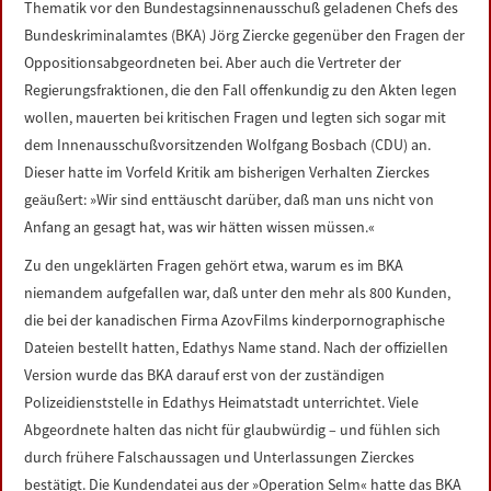
Thematik vor den Bundestagsinnenausschuß geladenen Chefs des
LINKS
Bundeskriminalamtes (BKA) Jörg Ziercke gegenüber den Fragen der
Oppositionsabgeordneten bei. Aber auch die Vertreter der
DATENSCHUTZERKLÄRUNG
Regierungsfraktionen, die den Fall offenkundig zu den Akten legen
wollen, mauerten bei kritischen Fragen und legten sich sogar mit
IMPRESSUM
dem Innenausschußvorsitzenden Wolfgang Bosbach (CDU) an.
Dieser hatte im Vorfeld Kritik am bisherigen Verhalten Zierckes
geäußert: »Wir sind enttäuscht darüber, daß man uns nicht von
Anfang an gesagt hat, was wir hätten wissen müssen.«
Zu den ungeklärten Fragen gehört etwa, warum es im BKA
niemandem aufgefallen war, daß unter den mehr als 800 Kunden,
die bei der kanadischen Firma AzovFilms kinderpornographische
Dateien bestellt hatten, Edathys Name stand. Nach der offiziellen
Version wurde das BKA darauf erst von der zuständigen
Polizeidienststelle in Edathys Heimatstadt unterrichtet. Viele
Abgeordnete halten das nicht für glaubwürdig – und fühlen sich
durch frühere Falschaussagen und Unterlassungen Zierckes
bestätigt. Die Kundendatei aus der »Operation Selm« hatte das BKA