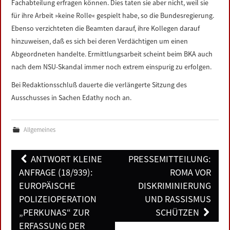
Fachabteilung erfragen können. Dies taten sie aber nicht, weil sie
für ihre Arbeit »keine Rolle« gespielt habe, so die Bundesregierung.
Ebenso verzichteten die Beamten darauf, ihre Kollegen darauf
hinzuweisen, daß es sich bei deren Verdächtigen um einen
Abgeordneten handelte. Ermittlungsarbeit scheint beim BKA auch
nach dem NSU-Skandal immer noch extrem einspurig zu erfolgen.
Bei Redaktionsschluß dauerte die verlängerte Sitzung des
Ausschusses in Sachen Edathy noch an.
Allgemeines
Post
ANTWORT KLEINE
PRESSEMITTEILUNG:
navigation
ANFRAGE (18/939):
ROMA VOR
EUROPÄISCHE
DISKRIMINIERUNG
POLIZEIOPERATION
UND RASSISMUS
„PERKUNAS“ ZUR
SCHÜTZEN
ERFASSUNG DER