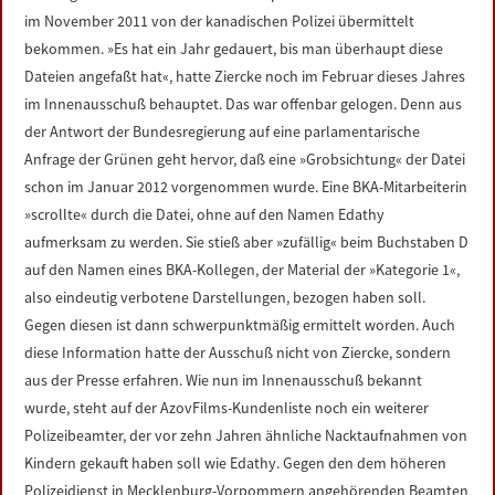
im November 2011 von der kanadischen Polizei übermittelt
bekommen. »Es hat ein Jahr gedauert, bis man überhaupt diese
Dateien angefaßt hat«, hatte Ziercke noch im Februar dieses Jahres
im Innenausschuß behauptet. Das war offenbar gelogen. Denn aus
der Antwort der Bundesregierung auf eine parlamentarische
Anfrage der Grünen geht hervor, daß eine »Grobsichtung« der Datei
schon im Januar 2012 vorgenommen wurde. Eine BKA-Mitarbeiterin
»scrollte« durch die Datei, ohne auf den Namen Edathy
aufmerksam zu werden. Sie stieß aber »zufällig« beim Buchstaben D
auf den Namen eines BKA-Kollegen, der Material der »Kategorie 1«,
also eindeutig verbotene Darstellungen, bezogen haben soll.
Gegen diesen ist dann schwerpunktmäßig ermittelt worden. Auch
diese Information hatte der Ausschuß nicht von Ziercke, sondern
aus der Presse erfahren. Wie nun im Innenausschuß bekannt
wurde, steht auf der AzovFilms-Kundenliste noch ein weiterer
Polizeibeamter, der vor zehn Jahren ähnliche Nacktaufnahmen von
Kindern gekauft haben soll wie Edathy. Gegen den dem höheren
Polizeidienst in Mecklenburg-Vorpommern angehörenden Beamten