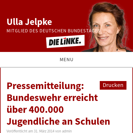
Ulla Jelpke
MITGLIED DES DEUTSCHEN BUNDESTAGES
MENU
THEMEN
Pressemitteilung:
Drucken
BUNDESTAG
Bundeswehr erreicht
über 400.000
PRESSE
Jugendliche an Schulen
ZUR PERSON
Veröffentlicht am
31. März 2014
von
admin