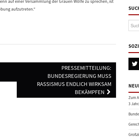
Denn auf einer Versammlung der Grauen Wölfe zu sprechen, ist
SUC
ebung aufzutreten.“
Suche
SOZ
PRESSEMITTEILUNG:
BUNDESREGIERUNG MUSS
RASSISMUS ENDLICH WIRKSAM
NEU
BEKÄMPFEN
Zum A
3 Jahr
Bundes
Gerech
Großzü