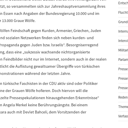
Entsch
ätzt, so versammelten sich zur Jahreshauptversammlung ihres
Flucht
 Essen nach Angaben der Bundesregierung 10.000 und im
 13.000 Graue Wölfe.
Grund-
Wölfen Feindschaft gegen Kurden, Armenier, Griechen, Juden
Intern
nd sozialen Netzwerken finden sich neben kurden- und
Interv
ropaganda gegen Juden bzw. Israelis“. Besorgniserregend
Milita
ung, dass eine „sukzessiv wachsende nichtorganisierte
Feindbilder nicht nur im Internet, sondern auch in der realen
Parlam
tlicht die Auflistung gewaltsamer Übergriffe von türkischen
Presse
monstrationen während der letzten Jahre.
Presse
türkische Faschisten in der CDU aktiv sind oder Politiker
Presse
e der Grauen Wölfe hofieren. Doch hiervon will die
nzelte Pressespekulationen hinausgehenden Erkenntnisse“
Reden
in Angela Merkel keine Berührungsängste. Bei einem
Them
nkara auch mit Devlet Bahceli, dem Vorsitzenden der
Verfas