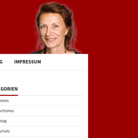
G
IMPRESSUM
EGORIEN
eines
schismus
stag
schutz