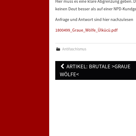
Hier muss es eine klare Abgrenzung geben. 
keinen Deut besser als auf einer NPD-Kundg
Anfrage und Antwort sind hier nachzulesen
1800499_Graue_Wölfe_Ülkücü.pdf
Antifaschismus
Post
ARTIKEL: BRUTALE >GRAUE
navigation
WÖLFE<