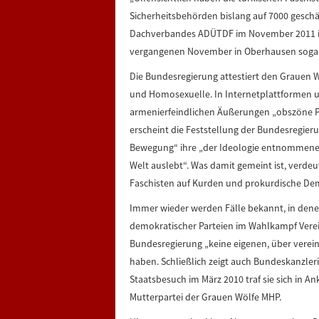
Sicherheitsbehörden bislang auf 7000 gesch
Dachverbandes ADÜTDF im November 2011 in
vergangenen November in Oberhausen sogar
Die Bundesregierung attestiert den Grauen 
und Homosexuelle. In Internetplattformen u
armenierfeindlichen Äußerungen „obszöne P
erscheint die Feststellung der Bundesregier
Bewegung“ ihre „der Ideologie entnommenen 
Welt auslebt“. Was damit gemeint ist, verdeu
Faschisten auf Kurden und prokurdische De
Immer wieder werden Fälle bekannt, in denen 
demokratischer Parteien im Wahlkampf Verein
Bundesregierung „keine eigenen, über verei
haben. Schließlich zeigt auch Bundeskanzler
Staatsbesuch im März 2010 traf sie sich in A
Mutterpartei der Grauen Wölfe MHP.