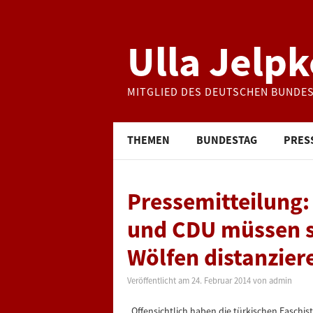
Ulla Jelpk
MITGLIED DES DEUTSCHEN BUNDE
THEMEN
BUNDESTAG
PRES
Pressemitteilung
und CDU müssen s
Wölfen distanzier
Veröffentlicht am
24. Februar 2014
von
admin
„Offensichtlich haben die türkischen Faschi