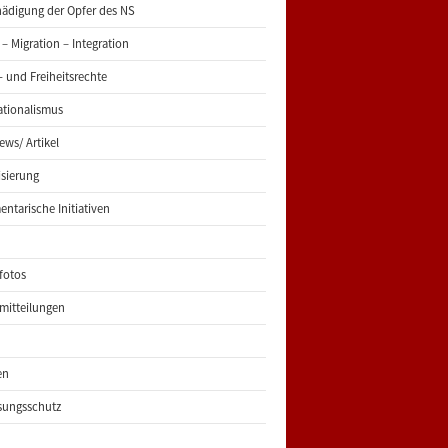
ädigung der Opfer des NS
 – Migration – Integration
 und Freiheitsrechte
ationalismus
iews/ Artikel
risierung
entarische Initiativen
fotos
mitteilungen
en
sungsschutz