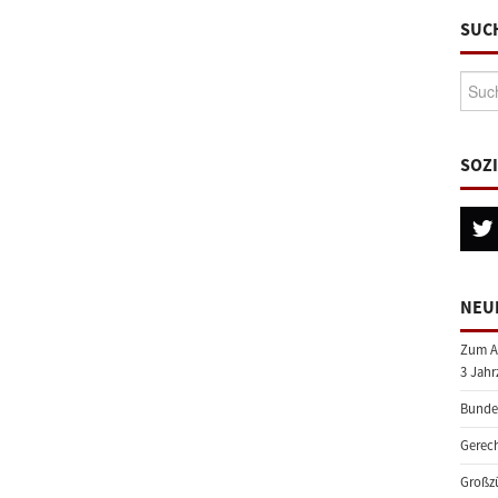
SUC
Suche
SOZ
NEU
Zum A
3 Jahr
Bundes
Gerech
Großzü