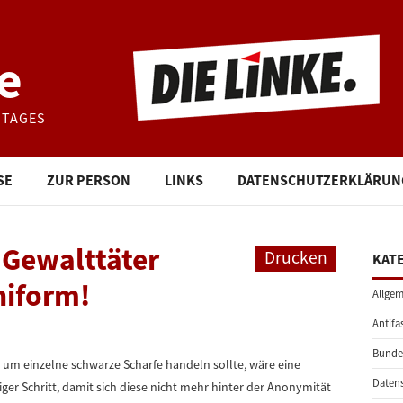
e
STAGES
SE
ZUR PERSON
LINKS
DATENSCHUTZERKLÄRUN
 Gewalttäter
Drucken
KAT
niform!
Allgem
Antifa
Bunde
r um einzelne schwarze Scharfe handeln sollte, wäre eine
Daten
iger Schritt, damit sich diese nicht mehr hinter der Anonymität