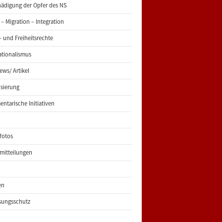
ädigung der Opfer des NS
 – Migration – Integration
 und Freiheitsrechte
ationalismus
iews/ Artikel
risierung
entarische Initiativen
fotos
mitteilungen
en
sungsschutz