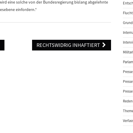
wird eine solche von der Bundesregierung bislang abgelehnte
Entsch
esebene einfordern.“
Flucht
Grund-
Intern
Interv
N
RECHTSWIDRIG INHAFTIERT
Milita
Parlam
Presse
Presse
Presse
Reden
Them
Verfas