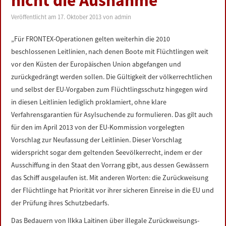
nicht die Ausnahme
LINKS
Veröffentlicht am
17. Oktober 2013
von
admin
DATENSCHUTZERKLÄRUNG
„Für FRONTEX-Operationen gelten weiterhin die 2010
beschlossenen Leitlinien, nach denen Boote mit Flüchtlingen weit
IMPRESSUM
vor den Küsten der Europäischen Union abgefangen und
zurückgedrängt werden sollen. Die Gültigkeit der völkerrechtlichen
und selbst der EU-Vorgaben zum Flüchtlingsschutz hingegen wird
in diesen Leitlinien lediglich proklamiert, ohne klare
Verfahrensgarantien für Asylsuchende zu formulieren. Das gilt auch
für den im April 2013 von der EU-Kommission vorgelegten
Vorschlag zur Neufassung der Leitlinien. Dieser Vorschlag
widerspricht sogar dem geltenden Seevölkerrecht, indem er der
Ausschiffung in den Staat den Vorrang gibt, aus dessen Gewässern
das Schiff ausgelaufen ist. Mit anderen Worten: die Zurückweisung
der Flüchtlinge hat Priorität vor ihrer sicheren Einreise in die EU und
der Prüfung ihres Schutzbedarfs.
Das Bedauern von Ilkka Laitinen über illegale Zurückweisungs-