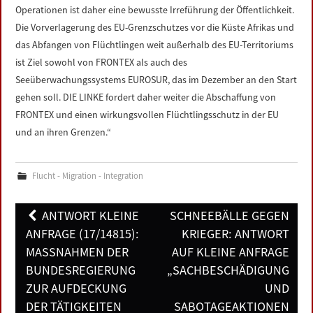
Operationen ist daher eine bewusste Irreführung der Öffentlichkeit.
Die Vorverlagerung des EU-Grenzschutzes vor die Küste Afrikas und
das Abfangen von Flüchtlingen weit außerhalb des EU-Territoriums
ist Ziel sowohl von FRONTEX als auch des
Seeüberwachungssystems EUROSUR, das im Dezember an den Start
gehen soll. DIE LINKE fordert daher weiter die Abschaffung von
FRONTEX und einen wirkungsvollen Flüchtlingsschutz in der EU
und an ihren Grenzen.“
Flucht - Migration - Integration
Post
ANTWORT KLEINE
SCHNEEBÄLLE GEGEN
navigation
ANFRAGE (17/14815):
KRIEGER: ANTWORT
MASSNAHMEN DER B
AUF KLEINE ANFRAGE
UNDESREGIERUNG Z
„SACHBESCHÄDIGUNG
UR AUFDECKUNG D
UND
ER TÄTIGKEITEN V
SABOTAGEAKTIONEN