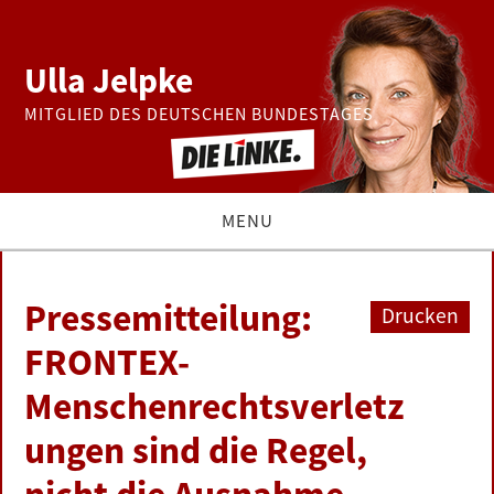
Ulla Jelpke
MITGLIED DES DEUTSCHEN BUNDESTAGES
MENU
THEMEN
Pressemitteilung:
Drucken
BUNDESTAG
FRONTEX-
Menschenrechtsverletz
PRESSE
ungen sind die Regel,
ZUR PERSON