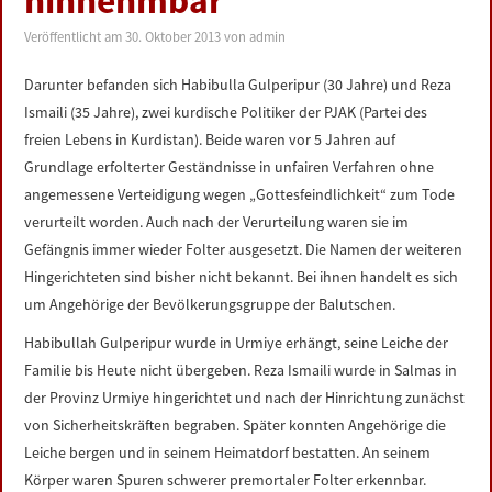
hinnehmbar
LINKS
Veröffentlicht am
30. Oktober 2013
von
admin
DATENSCHUTZERKLÄRUNG
Darunter befanden sich Habibulla Gulperipur (30 Jahre) und Reza
Ismaili (35 Jahre), zwei kurdische Politiker der PJAK (Partei des
IMPRESSUM
freien Lebens in Kurdistan). Beide waren vor 5 Jahren auf
Grundlage erfolterter Geständnisse in unfairen Verfahren ohne
angemessene Verteidigung wegen „Gottesfeindlichkeit“ zum Tode
verurteilt worden. Auch nach der Verurteilung waren sie im
Gefängnis immer wieder Folter ausgesetzt. Die Namen der weiteren
Hingerichteten sind bisher nicht bekannt. Bei ihnen handelt es sich
um Angehörige der Bevölkerungsgruppe der Balutschen.
Habibullah Gulperipur wurde in Urmiye erhängt, seine Leiche der
Familie bis Heute nicht übergeben. Reza Ismaili wurde in Salmas in
der Provinz Urmiye hingerichtet und nach der Hinrichtung zunächst
von Sicherheitskräften begraben. Später konnten Angehörige die
Leiche bergen und in seinem Heimatdorf bestatten. An seinem
Körper waren Spuren schwerer premortaler Folter erkennbar.