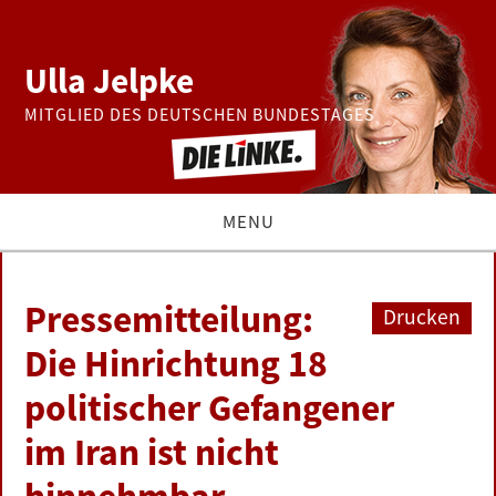
Ulla Jelpke
MITGLIED DES DEUTSCHEN BUNDESTAGES
MENU
THEMEN
Pressemitteilung:
Drucken
BUNDESTAG
Die Hinrichtung 18
politischer Gefangener
PRESSE
im Iran ist nicht
ZUR PERSON