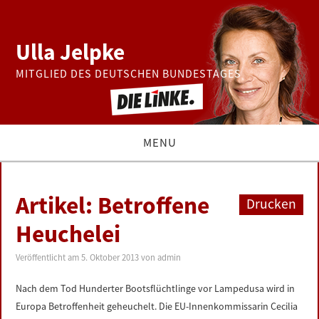
Ulla Jelpke
MITGLIED DES DEUTSCHEN BUNDESTAGES
MENU
THEMEN
Artikel: Betroffene
Drucken
BUNDESTAG
Heuchelei
PRESSE
Veröffentlicht am
5. Oktober 2013
von
admin
Nach dem Tod Hunderter Bootsflüchtlinge vor Lampedusa wird in
ZUR PERSON
Europa Betroffenheit geheuchelt. Die EU-Innenkommissarin Cecilia