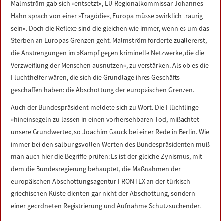
Malmström gab sich »entsetzt«, EU-Regionalkommissar Johannes
LINKS
Hahn sprach von einer »Tragödie«, Europa müsse »wirklich traurig
sein«. Doch die Reflexe sind die gleichen wie immer, wenn es um das
DATENSCHUTZERKLÄRUNG
Sterben an Europas Grenzen geht. Malmström forderte zuallererst,
die Anstrengungen im »Kampf gegen kriminelle Netzwerke, die die
IMPRESSUM
Verzweiflung der Menschen ausnutzen«, zu verstärken. Als ob es die
Fluchthelfer wären, die sich die Grundlage ihres Geschäfts
geschaffen haben: die Abschottung der europäischen Grenzen.
Auch der Bundespräsident meldete sich zu Wort. Die Flüchtlinge
»hineinsegeln zu lassen in einen vorhersehbaren Tod, mißachtet
unsere Grundwerte«, so Joachim Gauck bei einer Rede in Berlin. Wie
immer bei den salbungsvollen Worten des Bundespräsidenten muß
man auch hier die Begriffe prüfen: Es ist der gleiche Zynismus, mit
dem die Bundesregierung behauptet, die Maßnahmen der
europäischen Abschottungsagentur FRONTEX an der türkisch-
griechischen Küste dienten gar nicht der Abschottung, sondern
einer geordneten Registrierung und Aufnahme Schutzsuchender.