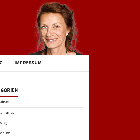
G
IMPRESSUM
EGORIEN
eines
schismus
stag
schutz