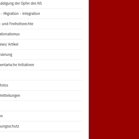
ädigung der Opfer des NS
 – Migration – Integration
 und Freiheitsrechte
ationalismus
iews/ Artikel
risierung
entarische Initiativen
fotos
mitteilungen
en
sungsschutz