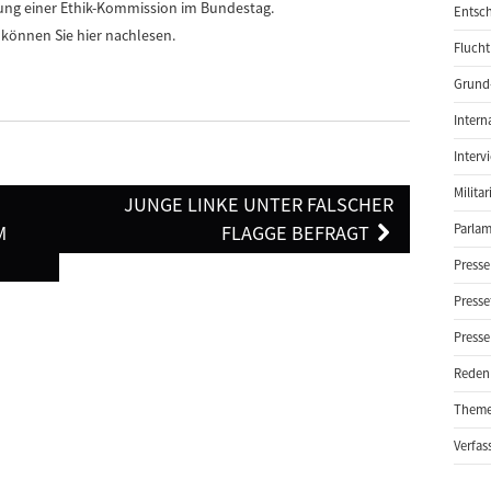
ung einer Ethik-Kommission im Bundestag.
Entsch
können Sie hier nachlesen.
Flucht
Grund-
Intern
Interv
Milita
JUNGE LINKE UNTER FALSCHER
M
FLAGGE BEFRAGT
Parlam
Presse
Presse
Presse
Reden
Them
Verfas