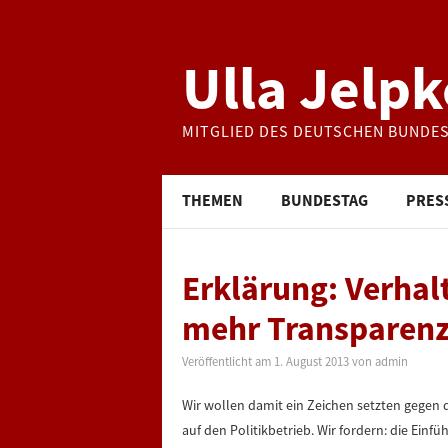
Ulla Jelpk
MITGLIED DES DEUTSCHEN BUNDE
THEMEN
BUNDESTAG
PRES
Erklärung: Verhal
mehr Transparenz
Veröffentlicht am
1. August 2013
von
admin
Wir wollen damit ein Zeichen setzten gege
auf den Politikbetrieb. Wir fordern: die Ein