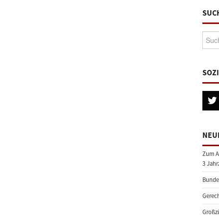
SUC
Suche
SOZ
NEU
Zum A
3 Jahr
Bundes
Gerech
Großzü