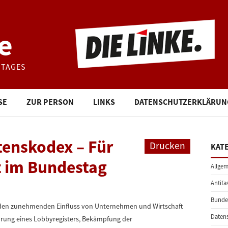
e
STAGES
SE
ZUR PERSON
LINKS
DATENSCHUTZERKLÄRUN
tenskodex – Für
Drucken
KAT
 im Bundestag
Allgem
Antifa
Bunde
n den zunehmenden Einfluss von Unternehmen und Wirtschaft
Daten
führung eines Lobbyregisters, Bekämpfung der