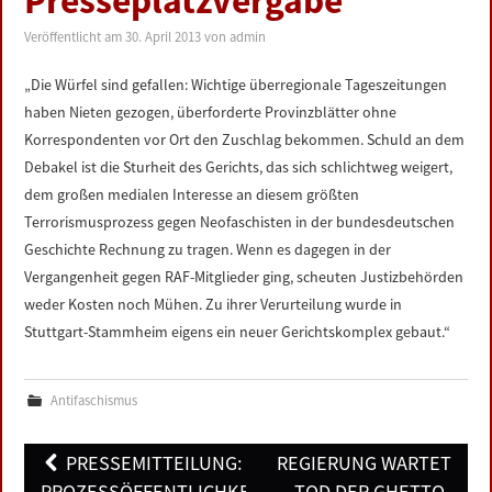
Presseplatzvergabe
LINKS
Veröffentlicht am
30. April 2013
von
admin
DATENSCHUTZERKLÄRUNG
„Die Würfel sind gefallen: Wichtige überregionale Tageszeitungen
haben Nieten gezogen, überforderte Provinzblätter ohne
IMPRESSUM
Korrespondenten vor Ort den Zuschlag bekommen. Schuld an dem
Debakel ist die Sturheit des Gerichts, das sich schlichtweg weigert,
dem großen medialen Interesse an diesem größten
Terrorismusprozess gegen Neofaschisten in der bundesdeutschen
Geschichte Rechnung zu tragen. Wenn es dagegen in der
Vergangenheit gegen RAF-Mitglieder ging, scheuten Justizbehörden
weder Kosten noch Mühen. Zu ihrer Verurteilung wurde in
Stuttgart-Stammheim eigens ein neuer Gerichtskomplex gebaut.“
Antifaschismus
Post
PRESSEMITTEILUNG:
REGIERUNG WARTET
PROZESSÖFFENTLICHKEIT
TOD DER GHETTO-