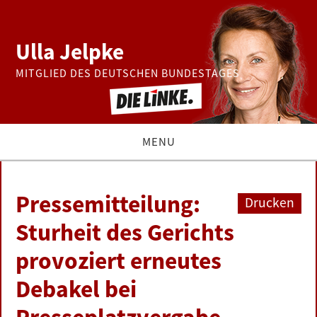
Ulla Jelpke
MITGLIED DES DEUTSCHEN BUNDESTAGES
MENU
THEMEN
Pressemitteilung:
Drucken
BUNDESTAG
Sturheit des Gerichts
provoziert erneutes
PRESSE
Debakel bei
ZUR PERSON