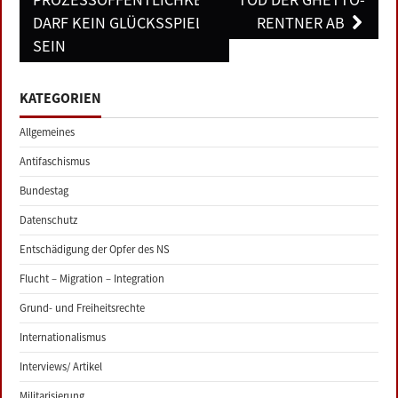
navigation
DARF KEIN GLÜCKSSPIEL
RENTNER AB
SEIN
KATEGORIEN
Allgemeines
Antifaschismus
Bundestag
Datenschutz
Entschädigung der Opfer des NS
Flucht – Migration – Integration
Grund- und Freiheitsrechte
Internationalismus
Interviews/ Artikel
Militarisierung