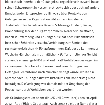
hierarchisch innerhalb der Gefängnisse organisierte Netzwerk hatte
LINKS
seinen Schwerpunkt in Hessen, erstreckte sich aber auch auf andere
Bundesländer. Entsprechende Hinweise über Kontakte von
DATENSCHUTZERKLÄRUNG
Gefangenen zu der Organisation gibt es nach Angaben von
Justizbehörden bereits aus Bayern, Schleswig-Holstein, Berlin,
IMPRESSUM
Brandenburg, Mecklenburg-Vorpommern, Nordrhein-Westfalen,
Baden-Württemberg und Thüringen. Sie hat nach Erkenntnissen
hessischer Behörden versucht, Verbindung zum Umfeld des
rechtsterroristischen »NSU« aufzunehmen. Daß der ab kommender
Woche in München als mutmaßlicher NSU-Terrorhelfer vor Gericht
stehende ehemalige NPD-Funktionär Ralf Wohlleben deswegen im
vergangenen Jahr bereits überraschend vom thüringischen
Gefängnis Gräfentonna nach München verlegt wurde, wollte ein
Sprecher des Thüringer Justizministeriums am Donnerstag nicht
bestätigen. Die Verlegung war damals mit der Umgehung der
Postzensur durch Wohlleben begründet worden.
Als Gründungsdatum nennt die »AD Jail Crew (14er)« den 20. April
2012 – Adolf Hitlers Geburtstag. Auch sonst spielt der Name dieser