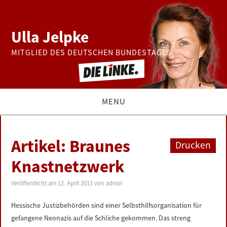
Ulla Jelpke
MITGLIED DES DEUTSCHEN BUNDESTAGES
MENU
THEMEN
Artikel: Braunes
Drucken
BUNDESTAG
Knastnetzwerk
PRESSE
Veröffentlicht am
12. April 2013
von
admin
Hessische Justizbehörden sind einer Selbsthilfsorganisation für
ZUR PERSON
gefangene Neonazis auf die Schliche gekommen. Das streng