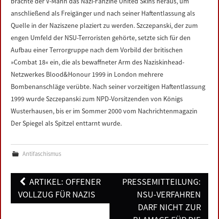
brachte der V-Mann das Nazi-Fanzine United Skins heraus, um
anschließend als Freigänger und nach seiner Haftentlassung als
Quelle in der Naziszene plaziert zu werden. Szczepanski, der zum
engen Umfeld der NSU-Terroristen gehörte, setzte sich für den
Aufbau einer Terrorgruppe nach dem Vorbild der britischen
»Combat 18« ein, die als bewaffneter Arm des Naziskinhead-
Netzwerkes Blood&Honour 1999 in London mehrere
Bombenanschläge verübte. Nach seiner vorzeitigen Haftentlassung
1999 wurde Szczepanski zum NPD-Vorsitzenden von Königs
Wusterhausen, bis er im Sommer 2000 vom Nachrichtenmagazin
Der Spiegel als Spitzel enttarnt wurde.
Antifaschismus
Post
ARTIKEL: OFFENER
PRESSEMITTEILUNG:
navigation
VOLLZUG FÜR NAZIS
NSU-VERFAHREN
DARF NICHT ZUR