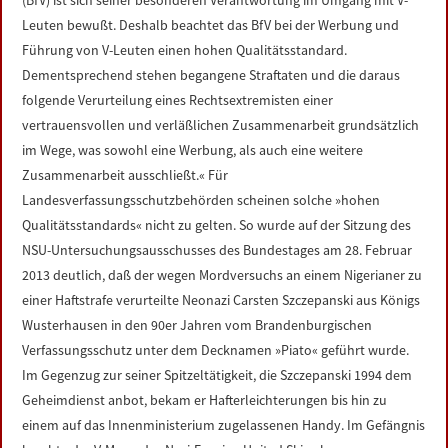
(BfV) ist sich seiner besonderen Verantwortung im Umgang mit V-
Leuten bewußt. Deshalb beachtet das BfV bei der Werbung und
Führung von V-Leuten einen hohen Qualitätsstandard.
Dementsprechend stehen begangene Straftaten und die daraus
folgende Verurteilung eines Rechtsextremisten einer
vertrauensvollen und verläßlichen Zusammenarbeit grundsätzlich
im Wege, was sowohl eine Werbung, als auch eine weitere
Zusammenarbeit ausschließt.« Für
Landesverfassungsschutzbehörden scheinen solche »hohen
Qualitätsstandards« nicht zu gelten. So wurde auf der Sitzung des
NSU-Untersuchungsausschusses des Bundestages am 28. Februar
2013 deutlich, daß der wegen Mordversuchs an einem Nigerianer zu
einer Haftstrafe verurteilte Neonazi Carsten Szczepanski aus Königs
Wusterhausen in den 90er Jahren vom Brandenburgischen
Verfassungsschutz unter dem Decknamen »Piato« geführt wurde.
Im Gegenzug zur seiner Spitzeltätigkeit, die Szczepanski 1994 dem
Geheimdienst anbot, bekam er Hafterleichterungen bis hin zu
einem auf das Innenministerium zugelassenen Handy. Im Gefängnis