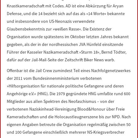
Knastkameradschaft mit Codes. AD ist eine Abkürzung für Aryan
Defense, und die 14 bezieht sich auf das als »14 Worte« bekannte
und insbesondere von US-Neonazis verwendete
Glaubensbekenntnis zur »weißen Rasse«. Die Existenz der
Organisation wurde spätestens im Oktober letzten Jahres bekannt
gegeben, als der in der nordhessischen JVA Hünfeld einsitzende
Führer der Kasseler Nazikameradschaft »Sturm 18«, Bernd Tödter,
dafür auf der Jail-Mail-Seite der Zeitschrift Biker News warb.
Offenbar ist die Jail Crew zumindest Teil eines Nachfolgenetzwerkes
der 2011 vom Bundesinnenministerium verbotenen
»Hilfsorganisation für nationale politische Gefangene und deren
Angehörige e.V.« (HNG). Die 1979 gegründete HNG umfaßte rund 600
Mitglieder aus allen Spektren des Neofaschismus – von der
verbotenen Naziskinhead-Vereinigung Blood&Honour über Freie
Kameradschaften und die Holocaustleugnerszene bis zur NPD. Nach
eigenen Angaben betreute die Organisation regelmäßig zwischen 50
und 100 Gefangene einschließlich mehrerer NS-Kriegsverbrecher