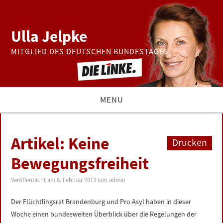
Ulla Jelpke
MITGLIED DES DEUTSCHEN BUNDESTAGES
MENU
THEMEN
Artikel: Keine
Drucken
BUNDESTAG
Bewegungsfreiheit
PRESSE
Veröffentlicht am
6. Februar 2013
von
admin
Der Flüchtlingsrat Brandenburg und Pro Asyl haben in dieser
ZUR PERSON
Woche einen bundesweiten Überblick über die Regelungen der