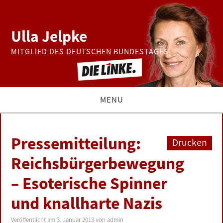
Ulla Jelpke
MITGLIED DES DEUTSCHEN BUNDESTAGES
MENU
THEMEN
Pressemitteilung:
Drucken
BUNDESTAG
Reichsbürgerbewegung
– Esoterische Spinner
PRESSE
und knallharte Nazis
ZUR PERSON
Veröffentlicht am
3. Januar 2013
von
admin