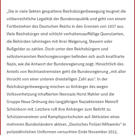
LINKS
„Die in viele Sekten gespaltene Reichsbürgerbewegung leugnet die
völkerrechtliche Legalität der Bundesrepublik und geht von einem
DATENSCHUTZERKLÄRUNG
Fortbestehen des Deutschen Reichs in den Grenzen von 1937 aus.
Viele Reichsbürger sind schlicht verhaltensauffällige Querulanten,
IMPRESSUM
die Behörden lahmlegen mit ihrer Weigerung, Steuern oder
Bußgelder zu zahlen. Doch unter den Reichsbürgern und
selbsternannten Reichsregierungen befinden sich auch knallharte
Nazis, wie die Antwort der Bundesregierung zeigt. Hinsichtlich des
Anteils von Rechtsextremisten geht die Bundesregierung „mit aller
Vorsicht von einer unteren dreistelligen Zahl aus“. In der
Reichsbürgerbewegung mischen so Anhänger des wegen
Volksverhetzung inhaftierten Neonazis Horst Mahler und die
Gruppe Neue Ordnung des langjährigen Naziaktivisten Meinolf
Schönborn mit. Letztere ruft ihre Anhänger zum Beitritt zu
Schützenvereinen und Kampfsportschulen auf. Aktivisten eines
mehreren Bundesländern aktives „Deutsches Polizei Hilfswerks“ in
polizeiähnlichen Uniformen versuchten Ende November 2012,